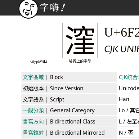
漥
U+6F
CJK UNI
GlyphWiki
裝置上的字型
文字區域
| Block
CJK統合表
初始版本
| Since Version
Unicod
Han
文字語系
| Script
一般分類
| General Category
Lo / 其它
書寫方向
| Bidirectional Class
L / 左
書寫鏡射
| Bidirectional Mirrored
N / 否