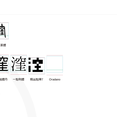
羲篆體
圓體丹
一點明體
精品點陣7
Oradano