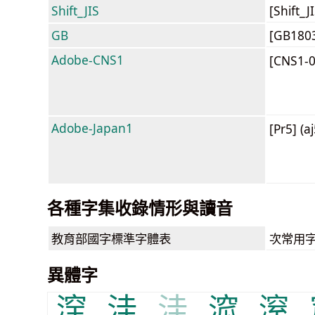
Shift_JIS
[Shift_
GB
[GB180
Adobe-CNS1
[CNS1-
Adobe-Japan1
[Pr5] (a
各種字集收錄情形與讀音
教育部
國字標準字體表
次常用
異體字
㴏
洼
洼
溛
潌