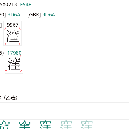
JISX0213]
F54E
30]
9D6A
[GBK]
9D6A
0]
9967
j5)
17980
字（乙表）
窊
窐
窪
窪
窪