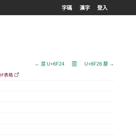
字碼
漢字
登入
𝄜
← 漤 U+6F24
U+6F26 漦 →
DF表格