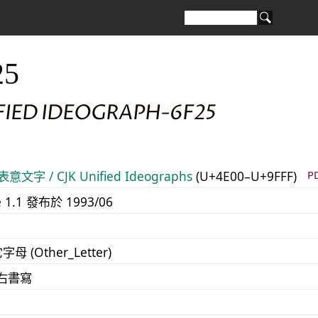
25
FIED IDEOGRAPH-6F25
意文字 / CJK Unified Ideographs
(U+4E00–U+9FFF)
P
e 1.1 發布於 1993/06
字母 (Other_Letter)
至右書寫