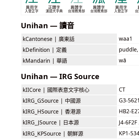
異用字
正體字
異體字
異體字
異用字
入管正字
漢語大字典
台灣教育部
台灣教育部
入管正字
台
Unihan — 讀音
waa1
kCantonese |
廣東話
puddle,
kDefinition |
定義
wā
kMandarin |
華語
Unihan — IRG Source
CT
kIICore |
國際表意文字核心
G3-562
kIRG_GSource |
中國源
HB2-E2
kIRG_HSource |
香港源
kIRG_JSource |
日本源
J4-6F2F
KP1-53
kIRG_KPSource |
朝鮮源