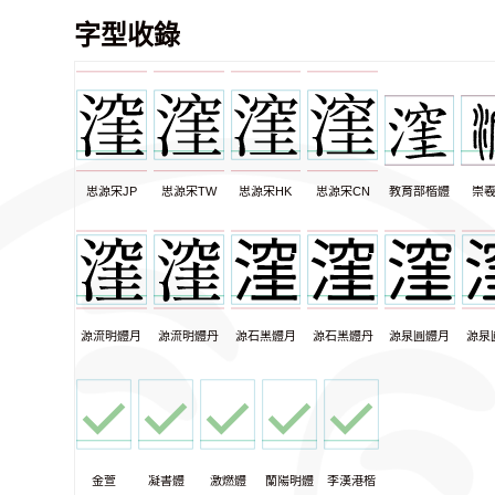
字型收錄
思源宋JP
思源宋TW
思源宋HK
思源宋CN
教育部楷體
崇
源流明體月
源流明體丹
源石黑體月
源石黑體丹
源泉圓體月
源泉
金萱
凝書體
激燃體
蘭陽明體
李漢港楷