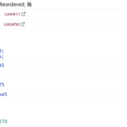
_Reordered; 無
形
UAX#11
立
UAX#50
3;
5;
A5
25
%a5
270