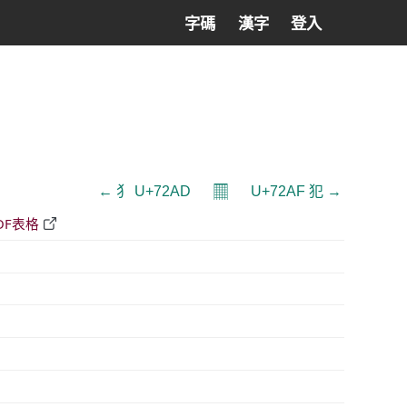
字碼
漢字
登入
𝄜
← 犭 U+72AD
U+72AF 犯 →
DF表格