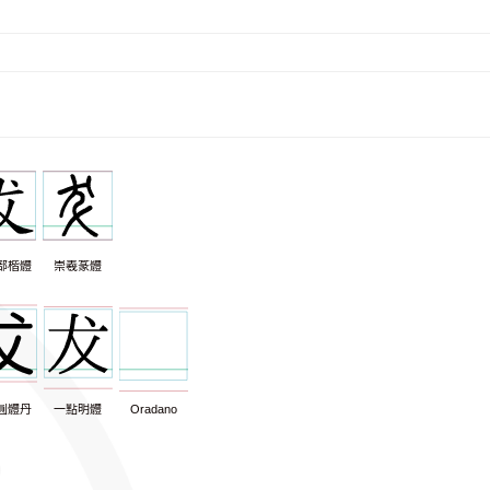
部楷體
崇羲篆體
圓體丹
一點明體
Oradano