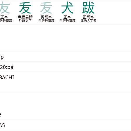
友
叐
叐
犬
跋
正字
戶籍異體
異體字
正字
正體字
灣教育部
戶籍文字
台灣教育部
台灣教育部
漢語大字典
up
20:bá
BACHI
2
A5