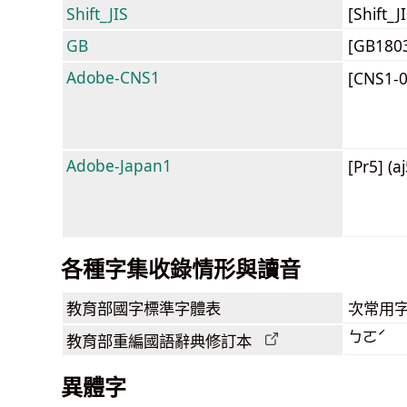
Shift_JIS
[Shift_
GB
[GB180
Adobe-CNS1
[CNS1-
Adobe-Japan1
[Pr5] (a
各種字集收錄情形與讀音
教育部
國字標準字體表
次常用
ㄅㄛˊ
教育部
重編國語辭典
修訂本
異體字