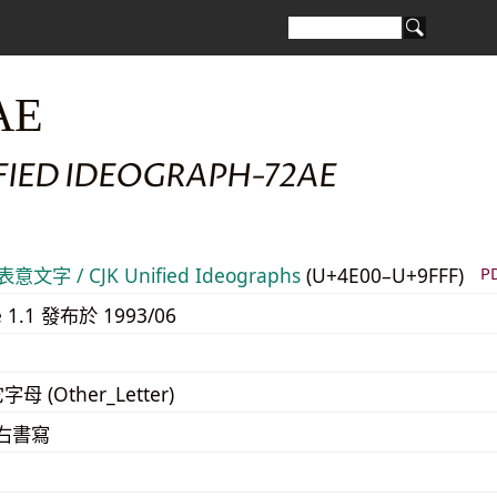
AE
FIED IDEOGRAPH-72AE
意文字 / CJK Unified Ideographs
(U+4E00–U+9FFF)
P
e 1.1 發布於 1993/06
字母 (Other_Letter)
至右書寫