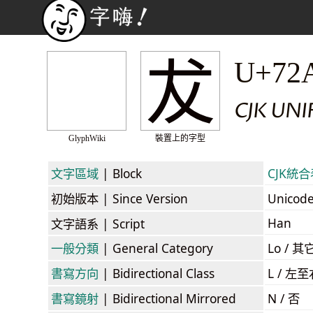
犮
U+72
CJK UNI
GlyphWiki
裝置上的字型
文字區域
| Block
CJK統合表
初始版本
| Since Version
Unicod
Han
文字語系
| Script
一般分類
| General Category
Lo / 其它
書寫方向
| Bidirectional Class
L / 左
書寫鏡射
| Bidirectional Mirrored
N / 否