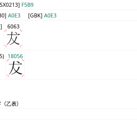
JISX0213]
F5B9
30]
A0E3
[GBK]
A0E3
0]
6063
j5)
18056
字（乙表）