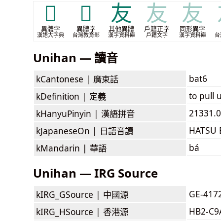
𡗜
𤝜
友
友
友
異體字
異體字
其他異體
戶籍正字
同形異字
漢語大字典
台灣教育部
漢字資料庫
戶籍文字
漢字資料庫
台
Unihan — 讀音
bat6
kCantonese |
廣東話
to pull 
kDefinition |
定義
21331.0
kHanyuPinyin |
漢語拼音
HATSU 
kJapaneseOn |
日語音讀
bá
kMandarin |
華語
Unihan — IRG Source
GE-417
kIRG_GSource |
中國源
HB2-C9
kIRG_HSource |
香港源