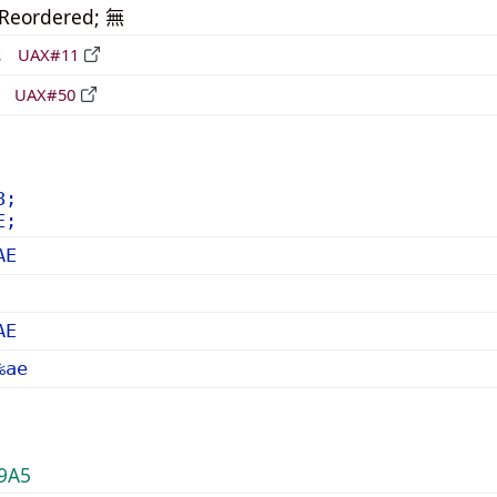
_Reordered; 無
形
UAX#11
立
UAX#50
8;
E;
AE
AE
%ae
9A5