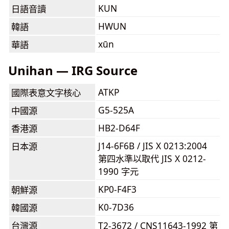
KUN
日語音讀
HWUN
韓語
xūn
華語
Unihan — IRG Source
ATKP
國際表意文字核心
G5-525A
中國源
HB2-D64F
香港源
J14-6F6B / JIS X 0213:2004
日本源
第四水準以取代 JIS X 0212-
1990 字元
KP0-F4F3
朝鮮源
K0-7D36
韓國源
台灣源
T2-3672 / CNS11643-1992 第