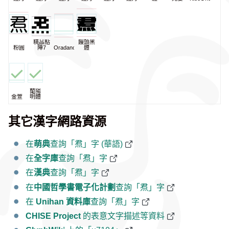
精品點
饅頭黑
粉圓
陣7
Oradano
體
蘭陽
金萱
明體
其它漢字網路資源
在
萌典
查詢「焄」字 (華語)
在
全字庫
查詢「焄」字
在
漢典
查詢「焄」字
在
中國哲學書電子化計劃
查詢「焄」字
在
Unihan 資料庫
查詢「焄」字
CHISE Project
的表意文字描述等資料