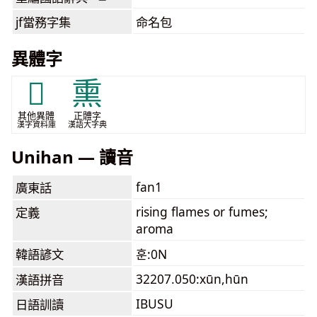
jf當務字集
命名包
異體字
𤉅
熏
其他異體
正體字
漢字資料庫
漢語大字典
Unihan — 讀音
fan1
廣東話
rising flames or fumes;
定義
aroma
韓語諺文
훈:0N
32207.050:xūn,hūn
漢語拼音
IBUSU
日語訓讀