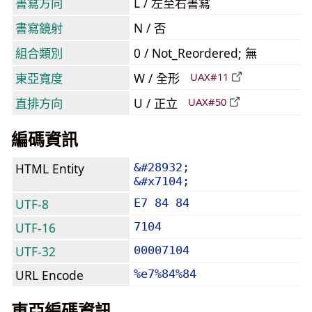
書寫方向
L / 左至右書寫
書寫鏡射
N / 否
組合類別
0 / Not_Reordered; 無
東亞寬度
W / 全形
UAX#11
直排方向
U / 正立
UAX#50
編碼資訊
HTML Entity
&#28932;
&#x7104;
UTF-8
E7 84 84
UTF-16
7104
UTF-32
00007104
URL Encode
%e7%84%84
東亞編碼資訊