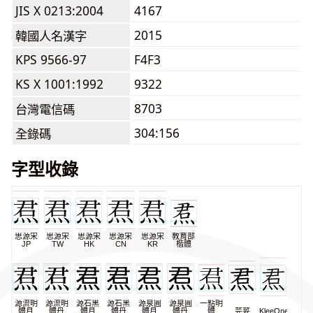
JIS X 0213:2004
4167
2015
韓國人名漢字
KPS 9566-97
F4F3
KS X 1001:1992
9322
8703
台灣電信碼
304:156
全錄碼
字型收錄
思源宋
思源宋
思源宋
思源宋
思源宋
教育部
JP
TW
HK
CN
KR
楷體
源流明
源流明
源石黑
源石黑
源泉圓
源泉圓
一點明
體月
體丹
體月
體丹
體月
體丹
體
芫荽
KleeOne