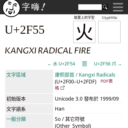
裝置上的字型
GlyphWiki
⽕
U+2F55
KANGXI RADICAL FIRE
𝄜
← ⽔ U+2F54
U+2F56 ⽖ →
文字區域
康熙部首 / Kangxi Radicals
(U+2F00–U+2FDF)
PDF表
格
初始版本
Unicode 3.0 發布於 1999/09
Han
文字語系
一般分類
So / 其它符號
(Other_Symbol)