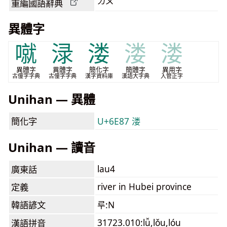
ㄌㄡˊ
重編國語辭典
異體字
噈
渌
溇
溇
溇
異體字
異體字
簡化字
簡體字
異用字
古僮字字典
古僮字字典
漢字資料庫
漢語大字典
入管正字
Unihan — 異體
簡化字
U+6E87 溇
Unihan — 讀音
lau4
廣東話
river in Hubei province
定義
韓語諺文
루:N
31723.010:lǚ,lǒu,lóu
漢語拼音