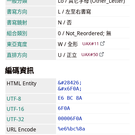
一般分類
Lo / 其它字母 (Other_Letter)
書寫方向
L / 左至右書寫
書寫鏡射
N / 否
組合類別
0 / Not_Reordered; 無
東亞寬度
W / 全形
UAX#11
直排方向
U / 正立
UAX#50
編碼資訊
HTML Entity
&#28426;
&#x6F0A;
UTF-8
E6 BC 8A
UTF-16
6F0A
UTF-32
00006F0A
URL Encode
%e6%bc%8a