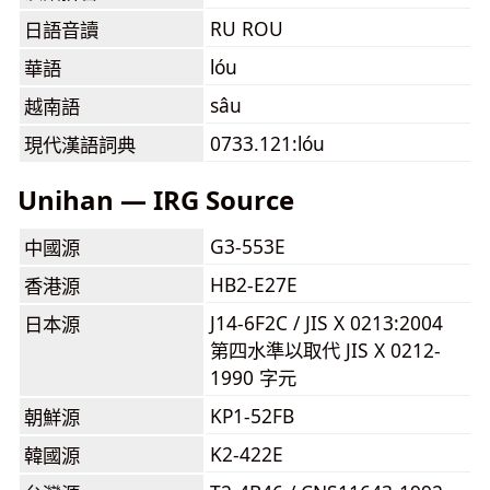
RU ROU
日語音讀
lóu
華語
sâu
越南語
0733.121:lóu
現代漢語詞典
Unihan — IRG Source
G3-553E
中國源
HB2-E27E
香港源
J14-6F2C / JIS X 0213:2004
日本源
第四水準以取代 JIS X 0212-
1990 字元
KP1-52FB
朝鮮源
K2-422E
韓國源