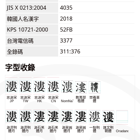
JIS X 0213:2004
4035
2018
韓國人名漢字
KPS 10721-2000
52FB
3377
台灣電信碼
311:376
全錄碼
字型收錄
思源宋
思源宋
思源宋
思源宋
教育部
崇羲篆
JP
TW
HK
CN
NomNaTong
楷體
體
源流明
源流明
源石黑
源石黑
源泉圓
源泉圓
一點明
匯文明
體月
體丹
體月
體丹
體月
體丹
體
朝體
Oradano