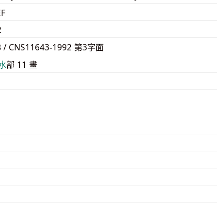
EF
2
B / CNS11643-1992 第3字面
⽔
部 11 畫
D