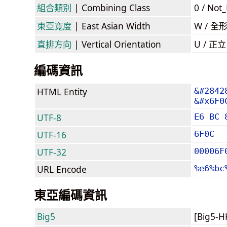
組合類別
| Combining Class
0 / Not
東亞寬度
| East Asian Width
W / 全
直排方向
| Vertical Orientation
U / 正
編碼資訊
HTML Entity
&#2842
&#x6F0
UTF-8
E6 BC 
UTF-16
6F0C
UTF-32
00006F
URL Encode
%e6%bc
東亞編碼資訊
Big5
[Big5-