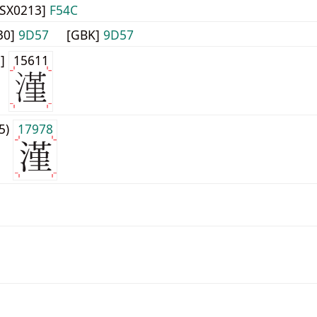
JISX0213]
F54C
30]
9D57
[GBK]
9D57
1]
15611
j5)
17978