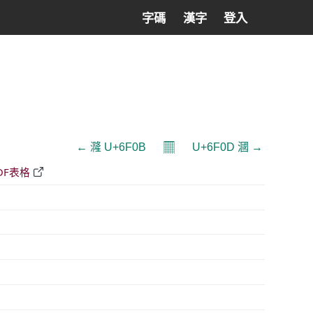
字碼
漢字
登入
𝄜
← 漋 U+6F0B
U+6F0D 漍 →
DF表格