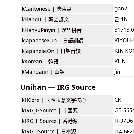
gan2
kCantonese |
廣東話
kHangul |
韓語諺文
근:1N
31713.0
kHanyuPinyin |
漢語拼音
KIYOI 
kJapaneseKun |
日語訓讀
KIN KO
kJapaneseOn |
日語音讀
KUN
kKorean |
韓語
jǐn
kMandarin |
華語
Unihan — IRG Source
CK
kIICore |
國際表意文字核心
G5-565
kIRG_GSource |
中國源
H-97D6
kIRG_HSource |
香港源
kIRG_JSource |
日本源
J14-6F