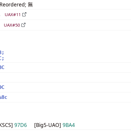
_Reordered; 無
形
UAX#11
立
UAX#50
8;
C;
8C
0C
%8c
HKSCS]
97D6
[Big5-UAO]
9BA4