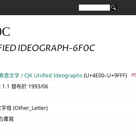
0C
IFIED IDEOGRAPH-6F0C
意文字 / CJK Unified Ideographs
(U+4E00–U+9FFF)
P
e 1.1 發布於 1993/06
字母 (Other_Letter)
至右書寫