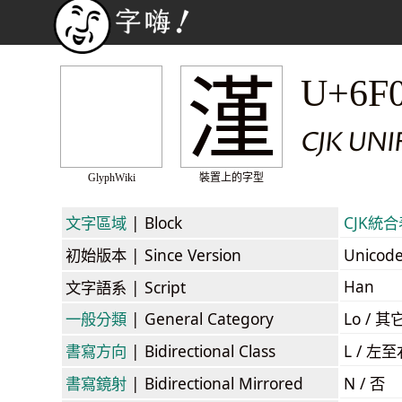
漌
U+6F
CJK UN
GlyphWiki
裝置上的字型
文字區域
| Block
CJK統合表
初始版本
| Since Version
Unicod
Han
文字語系
| Script
一般分類
| General Category
Lo / 其它
書寫方向
| Bidirectional Class
L / 左
書寫鏡射
| Bidirectional Mirrored
N / 否