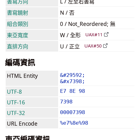
書寫方向
L / 左至右書寫
書寫鏡射
N / 否
組合類別
0 / Not_Reordered; 無
東亞寬度
W / 全形
UAX#11
直排方向
U / 正立
UAX#50
編碼資訊
HTML Entity
&#29592;
&#x7398;
UTF-8
E7 8E 98
UTF-16
7398
UTF-32
00007398
URL Encode
%e7%8e%98
東亞編碼資訊