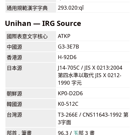
293.020:qǐ
通用規範漢字字典
Unihan — IRG Source
ATKP
國際表意文字核心
G3-3E7B
中國源
H-92D6
香港源
J14-705C / JIS X 0213:2004
日本源
第四水準以取代 JIS X 0212-
1990 字元
KP0-D2D6
朝鮮源
K0-512C
韓國源
台灣源
T3-266E / CNS11643-1992 第
3字面
部首 . 筆畫
96.3 /
⽟
部 3 畫