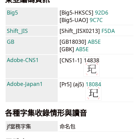
Big5
[Big5-HKSCS]
92D6
[Big5-UAO]
9C7C
Shift_JIS
[Shift_JISX0213]
F5DA
GB
[GB18030]
AB5E
[GBK]
AB5E
Adobe-CNS1
[CNS1-1]
14838
Adobe-Japan1
[Pr5] (aj5)
18084
各種字集收錄情形與讀音
jf當務字集
命名包