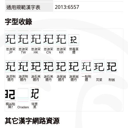
2013:6557
通用規範漢字表
字型收錄
思源宋
思源宋
思源宋
思源宋
思源宋
崇羲篆
JP
TW
HK
CN
KR
體
源流明
源流明
源石黑
源石黑
源泉圓
源泉圓
一點明
體月
體丹
體月
體丹
體月
體丹
體
芫荽
粉圓
精品點
得意
陣7
Oradano
黑
其它漢字網路資源