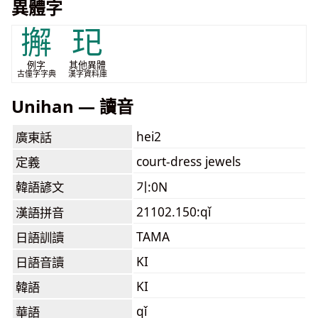
異體字
𢶷
𤣱
例字
其他異體
古僮字字典
漢字資料庫
Unihan — 讀音
hei2
廣東話
court-dress jewels
定義
韓語諺文
기:0N
21102.150:qǐ
漢語拼音
TAMA
日語訓讀
KI
日語音讀
KI
韓語
qǐ
華語