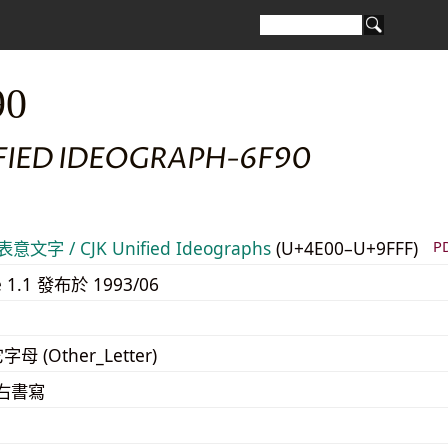
90
IFIED IDEOGRAPH-6F90
意文字 / CJK Unified Ideographs
(U+4E00–U+9FFF)
P
e 1.1 發布於 1993/06
字母 (Other_Letter)
至右書寫