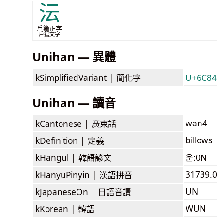
沄
戶籍正字
戶籍文字
Unihan — 異體
kSimplifiedVariant |
簡化字
U+6C84
Unihan — 讀音
wan4
kCantonese |
廣東話
billows
kDefinition |
定義
kHangul |
韓語諺文
운:0N
31739.
kHanyuPinyin |
漢語拼音
UN
kJapaneseOn |
日語音讀
WUN
kKorean |
韓語