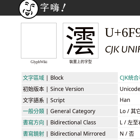
澐
U+6F
CJK UN
GlyphWiki
裝置上的字型
文字區域
| Block
CJK統合表
初始版本
| Since Version
Unicod
Han
文字語系
| Script
一般分類
| General Category
Lo / 其它
書寫方向
| Bidirectional Class
L / 左
書寫鏡射
| Bidirectional Mirrored
N / 否