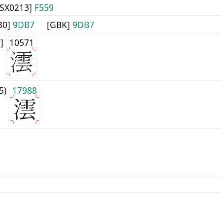
JISX0213]
F559
30]
9DB7
[GBK]
9DB7
0]
10571
j5)
17988