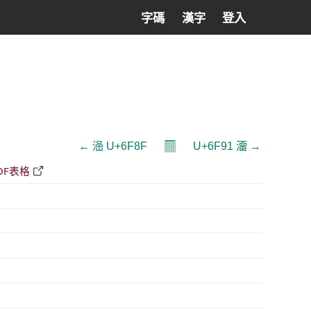
字碼
漢字
登入
𝄜
← 澏 U+6F8F
U+6F91 澑 →
DF表格