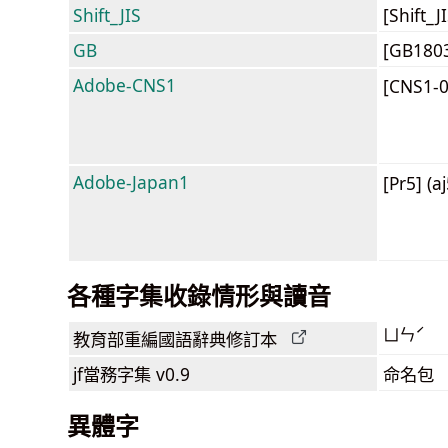
Shift_JIS
[Shift_
GB
[GB180
Adobe-CNS1
[CNS1-
Adobe-Japan1
[Pr5] (a
各種字集收錄情形與讀音
ㄩㄣˊ
教育部
重編國語辭典
修訂本
jf當務字集
v0.9
命名包
異體字