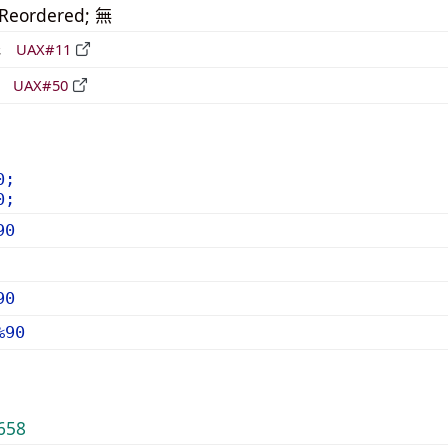
_Reordered; 無
形
UAX#11
立
UAX#50
0;
0;
90
90
%90
658