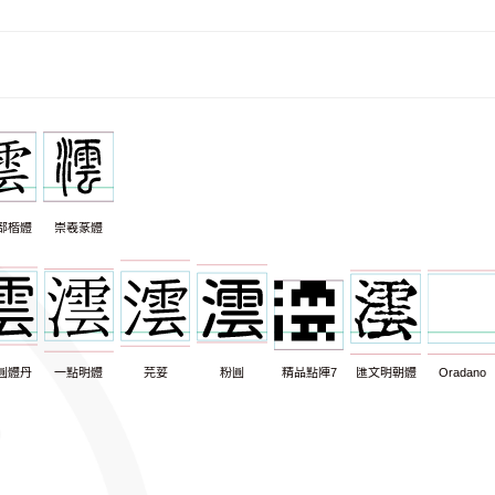
部楷體
崇羲篆體
圓體丹
一點明體
芫荽
粉圓
精品點陣7
匯文明朝體
Oradano