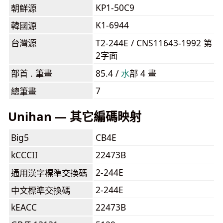
KP1-50C9
朝鮮源
K1-6944
韓國源
台灣源
T2-244E / CNS11643-1992 第
2字面
部首 . 筆畫
85.4 /
⽔
部 4 畫
7
總筆畫
Unihan — 其它編碼映射
Big5
CB4E
kCCCII
22473B
2-244E
通用漢字標準交換碼
2-244E
中文標準交換碼
kEACC
22473B