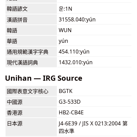
韓語諺文
운:1N
31558.040:yún
漢語拼音
WUN
韓語
yún
華語
454.110:yún
通用規範漢字字典
1432.010:yún
現代漢語詞典
Unihan — IRG Source
BGTK
國際表意文字核心
G3-533D
中國源
HB2-CB4E
香港源
日本源
J4-6E39 / JIS X 0213:2004 第
四水準