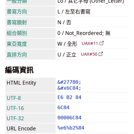
一般分類
Lo / 其它字母 (Other_Letter)
書寫方向
L / 左至右書寫
書寫鏡射
N / 否
組合類別
0 / Not_Reordered; 無
東亞寬度
W / 全形
UAX#11
直排方向
U / 正立
UAX#50
編碼資訊
HTML Entity
&#27780;
&#x6C84;
UTF-8
E6 B2 84
UTF-16
6C84
UTF-32
00006C84
URL Encode
%e6%b2%84