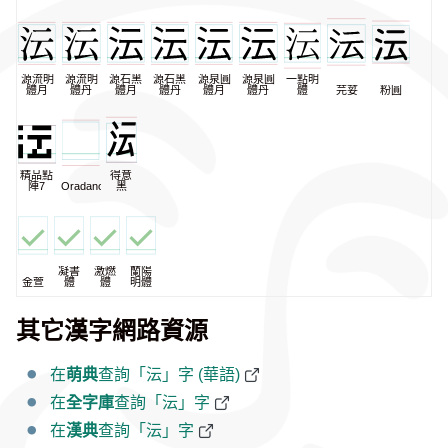
源流明
源流明
源石黑
源石黑
源泉圓
源泉圓
一點明
體月
體丹
體月
體丹
體月
體丹
體
芫荽
粉圓
精品點
得意
陣7
Oradano
黑
凝書
激燃
蘭陽
金萱
體
體
明體
其它漢字網路資源
在
萌典
查詢「沄」字 (華語)
在
全字庫
查詢「沄」字
在
漢典
查詢「沄」字