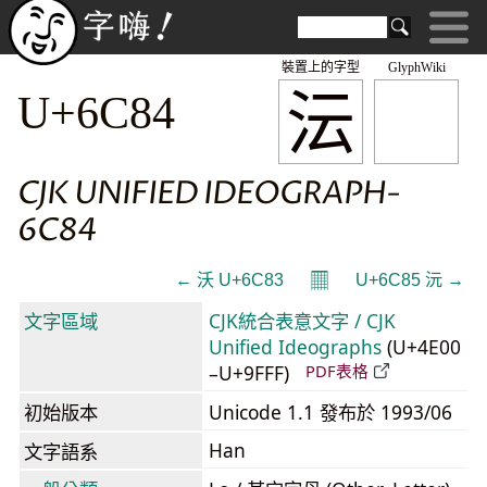
裝置上的字型
GlyphWiki
沄
U+6C84
CJK UNIFIED IDEOGRAPH-
6C84
𝄜
← 沃 U+6C83
U+6C85 沅 →
文字區域
CJK統合表意文字 / CJK
Unified Ideographs
(U+4E00
–U+9FFF)
PDF表格
初始版本
Unicode 1.1 發布於 1993/06
Han
文字語系