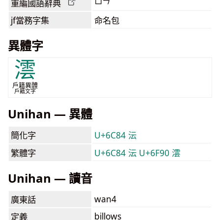
ㄩㄣˊ
重編國語辭典
jf當務字集
命名包
異體字
澐
戶籍異體
戶籍文字
Unihan — 異體
簡化字
U+6C84 沄
繁體字
U+6C84 沄
U+6F90 澐
Unihan — 讀音
wan4
廣東話
billows
定義