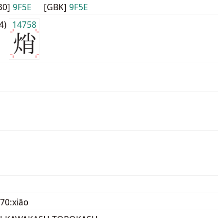
30]
9F5E
[GBK]
9F5E
j4)
14758
70:xiāo