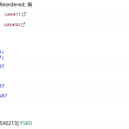
_Reordered; 無
形
UAX#11
立
UAX#50
5;
7;
87
07
%87
JISX0213]
F58D