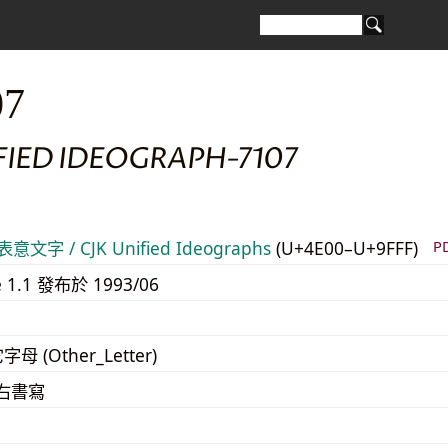
07
FIED IDEOGRAPH-7107
意文字 / CJK Unified Ideographs
(U+4E00–U+9FFF)
P
e 1.1 發布於 1993/06
字母 (Other_Letter)
至右書寫