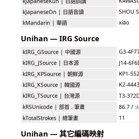
KAWAS
kJapaneseKun |
日語訓讀
SHOU 
kJapaneseOn |
日語音讀
xiāo
kMandarin |
華語
Unihan — IRG Source
G3-4F7
kIRG_GSource |
中國源
kIRG_JSource |
日本源
J14-6F
KP1-55
kIRG_KPSource |
朝鮮源
K2-444
kIRG_KSource |
韓國源
kIRG_TSource |
台灣源
T3-372
kRSUnicode |
部首 . 筆畫
86.7 /
11
kTotalStrokes |
總筆畫
Unihan — 其它編碼映射