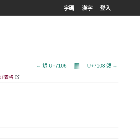
字碼
漢字
登入
𝄜
← 焆 U+7106
U+7108 焈 →
DF表格