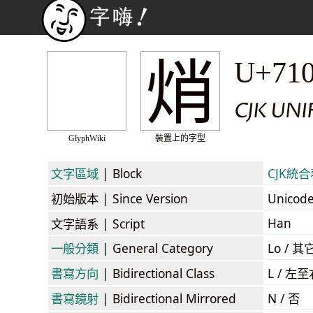
焇
U+71
CJK UNI
GlyphWiki
裝置上的字型
文字區域
| Block
CJK統合表
初始版本
| Since Version
Unicod
Han
文字語系
| Script
一般分類
| General Category
Lo / 其它
書寫方向
| Bidirectional Class
L / 左
書寫鏡射
| Bidirectional Mirrored
N / 否