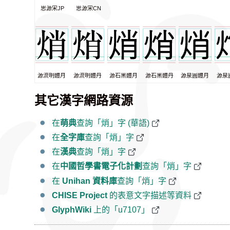
思源宋JP
思源宋CN
源流明體月
源流明體丹
源石黑體月
源石黑體丹
源泉圓體月
源泉
其它漢字網路資源
在
萌典
查詢「焇」字 (華語)
在
全字庫
查詢「焇」字
在
漢典
查詢「焇」字
在
中國哲學書電子化計劃
查詢「焇」字
在
Unihan 資料庫
查詢「焇」字
CHISE Project
的表意文字描述等資料
GlyphWiki
上的「u7107」