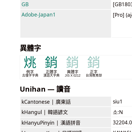
GB
[GB180
Adobe-Japan1
[Pro] (a
異體字
烑
銷
銷
銷
例字
正體字
異體字
正字
古僮字字典
漢語大字典
JIS X 0212
台灣教育部
Unihan — 讀音
siu1
kCantonese |
廣東話
kHangul |
韓語諺文
소:N
32204.0
kHanyuPinyin |
漢語拼音