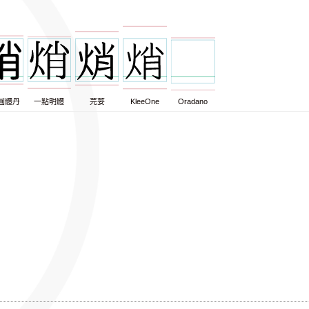
圓體丹
一點明體
芫荽
KleeOne
Oradano