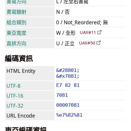
書寫方向
L / 左至右書寫
書寫鏡射
N / 否
組合類別
0 / Not_Reordered; 無
東亞寬度
W / 全形
UAX#11
直排方向
U / 正立
UAX#50
編碼資訊
HTML Entity
&#28801;
&#x7081;
UTF-8
E7 82 81
UTF-16
7081
UTF-32
00007081
URL Encode
%e7%82%81
東亞編碼資訊