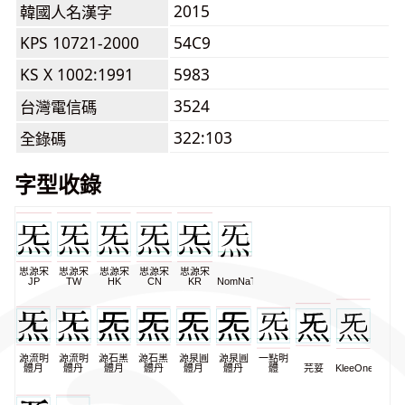
2015
韓國人名漢字
KPS 10721-2000
54C9
KS X 1002:1991
5983
3524
台灣電信碼
322:103
全錄碼
字型收錄
思源宋
思源宋
思源宋
思源宋
思源宋
JP
TW
HK
CN
KR
NomNaTong
源流明
源流明
源石黑
源石黑
源泉圓
源泉圓
一點明
體月
體丹
體月
體丹
體月
體丹
體
芫荽
KleeOne