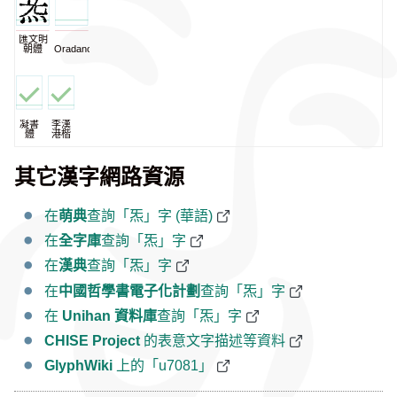
匯文明
朝體
Oradano
凝書
李漢
體
港楷
其它漢字網路資源
在
萌典
查詢「炁」字 (華語)
在
全字庫
查詢「炁」字
在
漢典
查詢「炁」字
在
中國哲學書電子化計劃
查詢「炁」字
在
Unihan 資料庫
查詢「炁」字
CHISE Project
的表意文字描述等資料
GlyphWiki
上的「u7081」