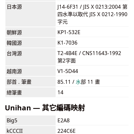
日本源
J14-6F31 / JIS X 0213:2004 第
四水準以取代 JIS X 0212-1990
字元
KP1-532E
朝鮮源
K1-7036
韓國源
T2-4B4E / CNS11643-1992
台灣源
第2字面
V1-5D44
越南源
部首 . 筆畫
85.11 /
⽔
部 11 畫
14
總筆畫
Unihan — 其它編碼映射
Big5
E2A8
kCCCII
224C6E