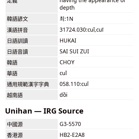
having the appearance of
定義
depth
韓語諺文
최:1N
31724.030:cuǐ,cuī
漢語拼音
HUKAI
日語訓讀
SAI SUI ZUI
日語音讀
CHOY
韓語
cuǐ
華語
058.110:cuǐ
通用規範漢字字典
dồi
越南語
Unihan — IRG Source
G3-5570
中國源
HB2-E2A8
香港源