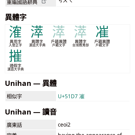
ㄘㄨㄟˇ
重編國語辭典
異體字
㴶
㵏
㵏
㵏
凗
異用字
異體字
戶籍異體
異體字
戶籍異體
入管正字
漢語大字典
戶籍文字
台灣教育部
戶籍文字
摧
通假字
漢語大字典
Unihan — 異體
相似字
U+51D7 凗
Unihan — 讀音
ceoi2
廣東話