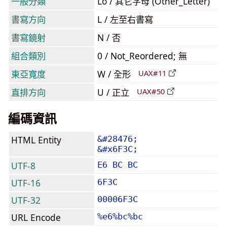
一般分類
Lo / 其它字母 (Other_Letter)
書寫方向
L / 左至右書寫
書寫鏡射
N / 否
組合類別
0 / Not_Reordered; 無
東亞寬度
W / 全形
UAX#11
直排方向
U / 正立
UAX#50
編碼資訊
HTML Entity
&#28476;
&#x6F3C;
UTF-8
E6 BC BC
UTF-16
6F3C
UTF-32
00006F3C
URL Encode
%e6%bc%bc