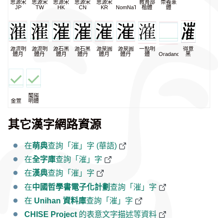
思源宋
思源宋
思源宋
思源宋
思源宋
教育部
崇羲篆
JP
TW
HK
CN
KR
NomNaTong
楷體
體
源流明
源流明
源石黑
源石黑
源泉圓
源泉圓
一點明
得意
體月
體丹
體月
體丹
體月
體丹
體
Oradano
黑
蘭陽
金萱
明體
其它漢字網路資源
在
萌典
查詢「漼」字 (華語)
在
全字庫
查詢「漼」字
在
漢典
查詢「漼」字
在
中國哲學書電子化計劃
查詢「漼」字
在
Unihan 資料庫
查詢「漼」字
CHISE Project
的表意文字描述等資料