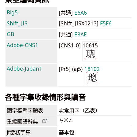
Big5
[共通]
E6A6
Shift_JIS
[Shift_JISX0213]
F5F6
GB
[共通]
E8AE
Adobe-CNS1
[CNS1-0]
10615
Adobe-Japan1
[Pr5] (aj5)
18102
各種字集收錄情形與讀音
國字標準字體表
次常用字（乙表）
ㄘㄨㄥ
重編國語辭典
jf當務字集
基本包