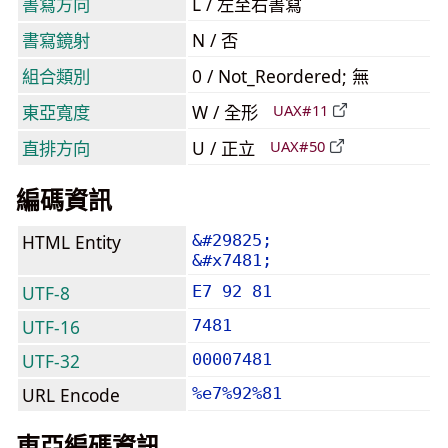
書寫方向
L / 左至右書寫
書寫鏡射
N / 否
組合類別
0 / Not_Reordered; 無
東亞寬度
W / 全形
UAX#11
直排方向
U / 正立
UAX#50
編碼資訊
HTML Entity
&#29825;
&#x7481;
UTF-8
E7 92 81
UTF-16
7481
UTF-32
00007481
URL Encode
%e7%92%81
東亞編碼資訊