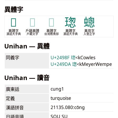
異體字
𤥼
𤥼
𤥼
𤧚
蟌
異體字
戶籍異體
異體字
異體字
異用字
漢語大字典
戶籍文字
台灣教育部
漢語大字典
入管正字
Unihan — 異體
同義字
U+2498F 𤦏
<kCowles
U+249DA 𤧚
<kMeyerWempe
Unihan — 讀音
cung1
廣東話
turquoise
定義
21135.080:cōng
漢語拼音
SOU SU
日語音讀