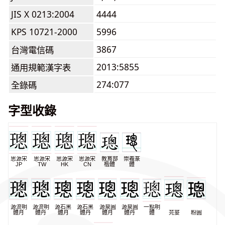
JIS X 0213:2004
4444
KPS 10721-2000
5996
3867
台灣電信碼
2013:5855
通用規範漢字表
274:077
全錄碼
字型收錄
思源宋
思源宋
思源宋
思源宋
教育部
崇羲篆
JP
TW
HK
CN
楷體
體
源流明
源流明
源石黑
源石黑
源泉圓
源泉圓
一點明
體月
體丹
體月
體丹
體月
體丹
體
芫荽
粉圓