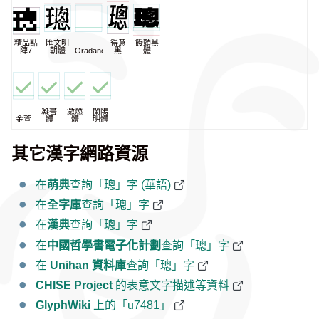
精品點
匯文明
得意
饅頭黑
陣7
朝體
Oradano
黑
體
凝書
激燃
蘭陽
金萱
體
體
明體
其它漢字網路資源
在
萌典
查詢「璁」字 (華語)
在
全字庫
查詢「璁」字
在
漢典
查詢「璁」字
在
中國哲學書電子化計劃
查詢「璁」字
在
Unihan 資料庫
查詢「璁」字
CHISE Project
的表意文字描述等資料
GlyphWiki
上的「u7481」