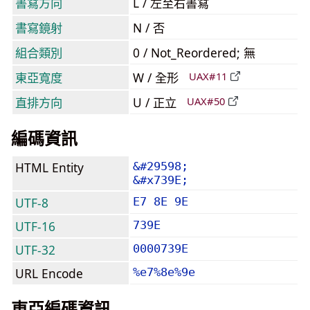
書寫方向
L / 左至右書寫
書寫鏡射
N / 否
組合類別
0 / Not_Reordered; 無
東亞寬度
W / 全形
UAX#11
直排方向
U / 正立
UAX#50
編碼資訊
HTML Entity
&#29598;
&#x739E;
UTF-8
E7 8E 9E
UTF-16
739E
UTF-32
0000739E
URL Encode
%e7%8e%9e
東亞編碼資訊