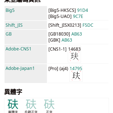
Big5
[Big5-HKSCS]
91D4
[Big5-UAO]
9C7E
Shift_JIS
[Shift_JISX0213]
F5DC
GB
[GB18030]
AB63
[GBK]
AB63
Adobe-CNS1
[CNS1-1]
14683
Adobe-Japan1
[Pro] (aj4)
14795
異體字
砆
砆
砆
異體字
戶籍正字
正字