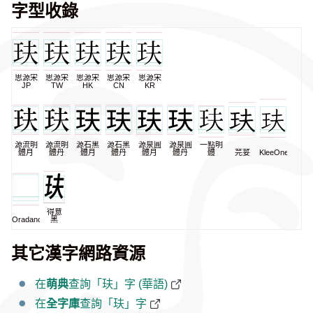
字型收錄
思源宋
思源宋
思源宋
思源宋
思源宋
JP
TW
HK
CN
KR
源流明
源流明
源石黑
源石黑
源泉圓
源泉圓
一點明
體月
體丹
體月
體丹
體月
體丹
體
芫荽
KleeOne
得意
Oradano
黑
其它漢字網路資源
在
萌典
查詢「玞」字 (華語)
在
全字庫
查詢「玞」字