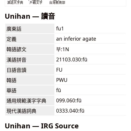
漢語大字典
戶籍文字
台灣教育部
Unihan — 讀音
fu1
廣東話
an inferior agate
定義
韓語諺文
부:1N
21103.030:fū
漢語拼音
FU
日語音讀
PWU
韓語
fū
華語
099.060:fū
通用規範漢字字典
0333.040:fū
現代漢語詞典
Unihan — IRG Source