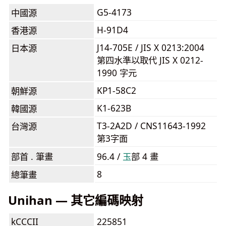
G5-4173
中國源
H-91D4
香港源
J14-705E / JIS X 0213:2004
日本源
第四水準以取代 JIS X 0212-
1990 字元
KP1-58C2
朝鮮源
K1-623B
韓國源
T3-2A2D / CNS11643-1992
台灣源
第3字面
部首 . 筆畫
96.4 /
⽟
部 4 畫
8
總筆畫
Unihan — 其它編碼映射
kCCCII
225851