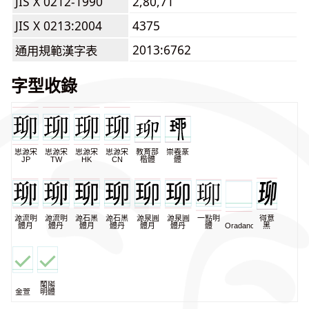
JIS X 0212-1990
2,80,71
JIS X 0213:2004
4375
2013:6762
通用規範漢字表
字型收錄
思源宋
思源宋
思源宋
思源宋
教育部
崇羲篆
JP
TW
HK
CN
楷體
體
源流明
源流明
源石黑
源石黑
源泉圓
源泉圓
一點明
得意
體月
體丹
體月
體丹
體月
體丹
體
Oradano
黑
蘭陽
金萱
明體