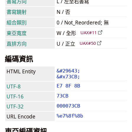
書寫方向
L / 左至右書寫
書寫鏡射
N / 否
組合類別
0 / Not_Reordered; 無
東亞寬度
W / 全形
UAX#11
直排方向
U / 正立
UAX#50
編碼資訊
HTML Entity
&#29643;
&#x73CB;
UTF-8
E7 8F 8B
UTF-16
73CB
UTF-32
000073CB
URL Encode
%e7%8f%8b
東亞編碼資訊