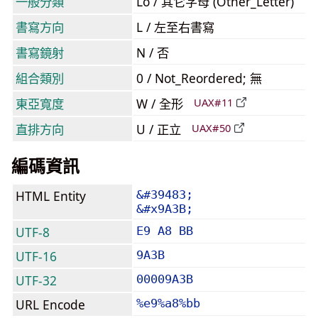
一般分類
Lo / 其它字母 (Other_Letter)
書寫方向
L / 左至右書寫
書寫鏡射
N / 否
組合類別
0 / Not_Reordered; 無
東亞寬度
W / 全形
UAX#11
直排方向
U / 正立
UAX#50
編碼資訊
HTML Entity
&#39483;
&#x9A3B;
UTF-8
E9 A8 BB
UTF-16
9A3B
UTF-32
00009A3B
URL Encode
%e9%a8%bb