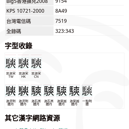
9154
Big5香港擴充2008
KPS 10721-2000
8A49
7519
台灣電信碼
323:343
全錄碼
字型收錄
思源宋
思源宋
思源宋
TW
HK
CN
源流明
源流明
源石黑
源石黑
源泉圓
源泉圓
一點明
體月
體丹
體月
體丹
體月
體丹
體
其它漢字網路資源