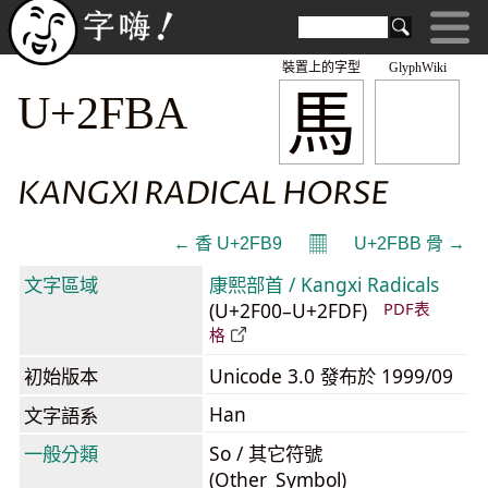
裝置上的字型
GlyphWiki
⾺
U+2FBA
KANGXI RADICAL HORSE
𝄜
← ⾹ U+2FB9
U+2FBB ⾻ →
文字區域
康熙部首 / Kangxi Radicals
(U+2F00–U+2FDF)
PDF表
格
初始版本
Unicode 3.0 發布於 1999/09
Han
文字語系
一般分類
So / 其它符號
(Other_Symbol)