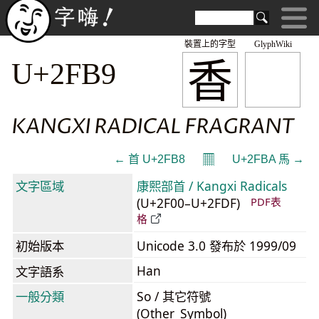
裝置上的字型
GlyphWiki
⾹
U+2FB9
KANGXI RADICAL FRAGRANT
𝄜
← ⾸ U+2FB8
U+2FBA ⾺ →
文字區域
康熙部首 / Kangxi Radicals
(U+2F00–U+2FDF)
PDF表
格
初始版本
Unicode 3.0 發布於 1999/09
Han
文字語系
一般分類
So / 其它符號
(Other_Symbol)