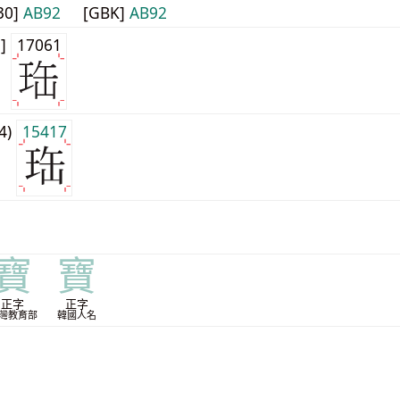
30]
AB92
[GBK]
AB92
1]
17061
j4)
15417
寶
寶
正字
正字
灣教育部
韓國人名