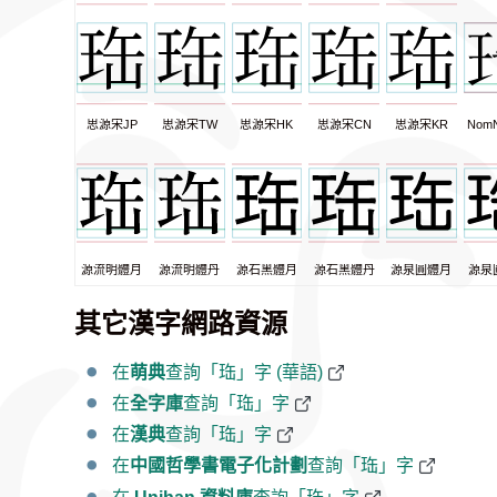
思源宋JP
思源宋TW
思源宋HK
思源宋CN
思源宋KR
Nom
源流明體月
源流明體丹
源石黑體月
源石黑體丹
源泉圓體月
源泉
其它漢字網路資源
在
萌典
查詢「珤」字 (華語)
在
全字庫
查詢「珤」字
在
漢典
查詢「珤」字
在
中國哲學書電子化計劃
查詢「珤」字