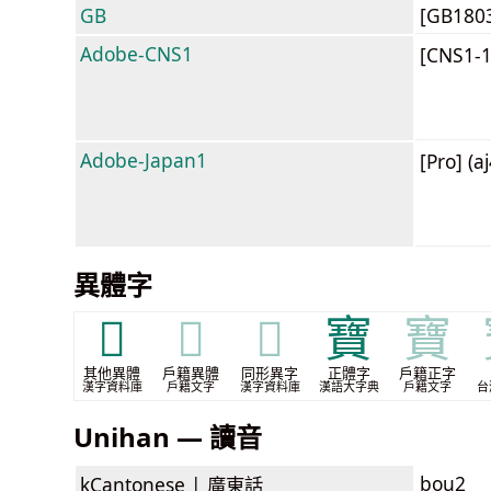
GB
[GB180
Adobe-CNS1
[CNS1-
Adobe-Japan1
[Pro] (a
異體字
𤥖
𤥖
𤥖
寶
寶
其他異體
戶籍異體
同形異字
正體字
戶籍正字
漢字資料庫
戶籍文字
漢字資料庫
漢語大字典
戶籍文字
台
Unihan — 讀音
bou2
kCantonese |
廣東話