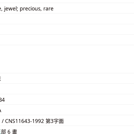
, jewel; precious, rare
E
B4
A
6 / CNS11643-1992 第3字面
⽟
部 6 畫