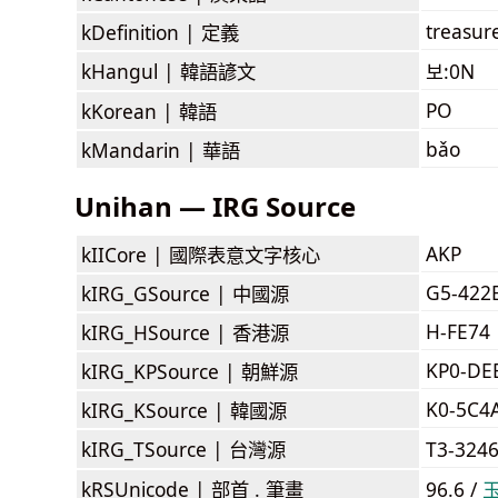
treasure
kDefinition |
定義
kHangul |
韓語諺文
보:0N
PO
kKorean |
韓語
bǎo
kMandarin |
華語
Unihan — IRG Source
AKP
kIICore |
國際表意文字核心
G5-422
kIRG_GSource |
中國源
H-FE74
kIRG_HSource |
香港源
KP0-DE
kIRG_KPSource |
朝鮮源
K0-5C4
kIRG_KSource |
韓國源
kIRG_TSource |
台灣源
T3-324
kRSUnicode |
部首 . 筆畫
96.6 /