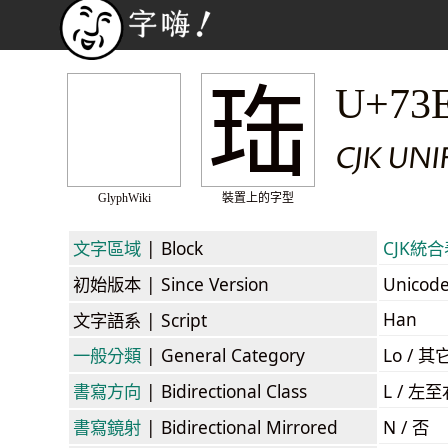
珤
U+73
CJK UNI
GlyphWiki
裝置上的字型
文字區域
| Block
CJK統合表
初始版本
| Since Version
Unicod
Han
文字語系
| Script
一般分類
| General Category
Lo / 其它
書寫方向
| Bidirectional Class
L / 左
書寫鏡射
| Bidirectional Mirrored
N / 否