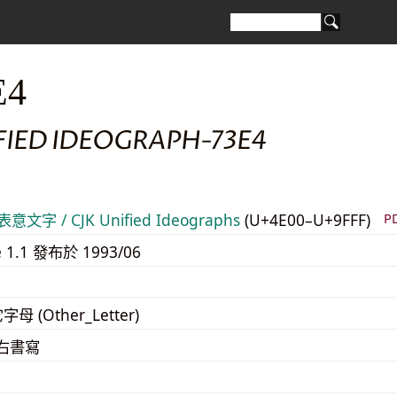
E4
FIED IDEOGRAPH-73E4
意文字 / CJK Unified Ideographs
(U+4E00–U+9FFF)
P
e 1.1 發布於 1993/06
字母 (Other_Letter)
至右書寫