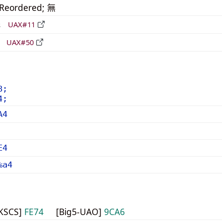
_Reordered; 無
形
UAX#11
立
UAX#50
8;
4;
A4
E4
%a4
HKSCS]
FE74
[Big5-UAO]
9CA6