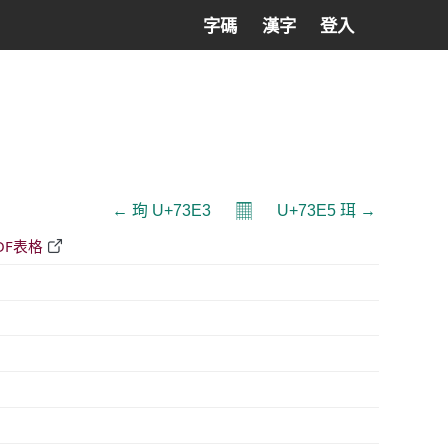
字碼
漢字
登入
𝄜
← 珣 U+73E3
U+73E5 珥 →
DF表格