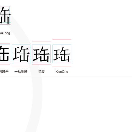
NaTong
圓體丹
一點明體
芫荽
KleeOne