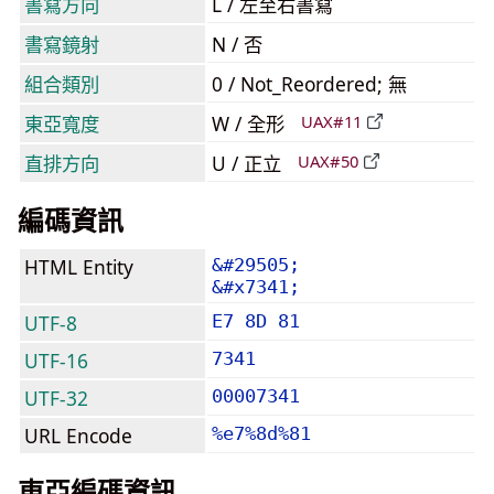
書寫方向
L / 左至右書寫
書寫鏡射
N / 否
組合類別
0 / Not_Reordered; 無
東亞寬度
W / 全形
UAX#11
直排方向
U / 正立
UAX#50
編碼資訊
HTML Entity
&#29505;
&#x7341;
UTF-8
E7 8D 81
UTF-16
7341
UTF-32
00007341
URL Encode
%e7%8d%81
東亞編碼資訊