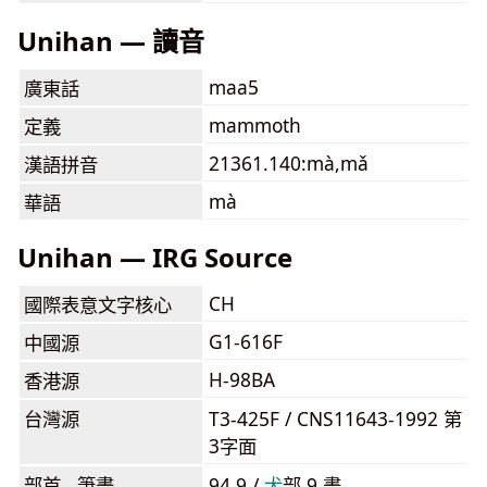
Unihan — 讀音
maa5
廣東話
mammoth
定義
21361.140:mà,mǎ
漢語拼音
mà
華語
Unihan — IRG Source
CH
國際表意文字核心
G1-616F
中國源
H-98BA
香港源
台灣源
T3-425F / CNS11643-1992 第
3字面
部首 . 筆畫
94.9 /
⽝
部 9 畫