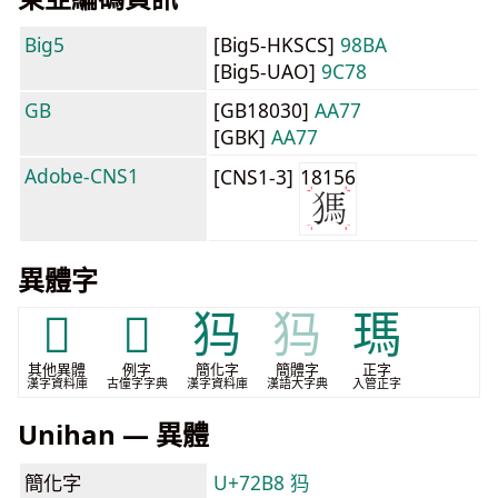
Big5
[Big5-HKSCS]
98BA
[Big5-UAO]
9C78
GB
[GB18030]
AA77
[GBK]
AA77
Adobe-CNS1
[CNS1-3]
18156
異體字
𤟨
𬌫
犸
犸
瑪
其他異體
例字
簡化字
簡體字
正字
漢字資料庫
古僮字字典
漢字資料庫
漢語大字典
入管正字
Unihan — 異體
簡化字
U+72B8 犸