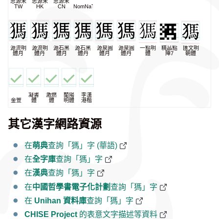
思源宋
思源宋
思源宋
TW
HK
CN
NomNaTong
源流明
源流明
源石黑
源石黑
源泉圓
源泉圓
一點明
精品點
匯文明
體月
體丹
體月
體丹
體月
體丹
體
陣7
朝體
凝書
激燃
蘭陽
李漢
金萱
體
體
明體
港楷
其它漢字網路資源
在
萌典
查詢「獁」字 (華語)
在
全字庫
查詢「獁」字
在
漢典
查詢「獁」字
在
中國哲學書電子化計劃
查詢「獁」字
在
Unihan 資料庫
查詢「獁」字
CHISE Project
的表意文字描述等資料