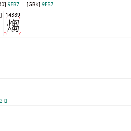
30]
9FB7
[GBK]
9FB7
1]
14389
 𬊂