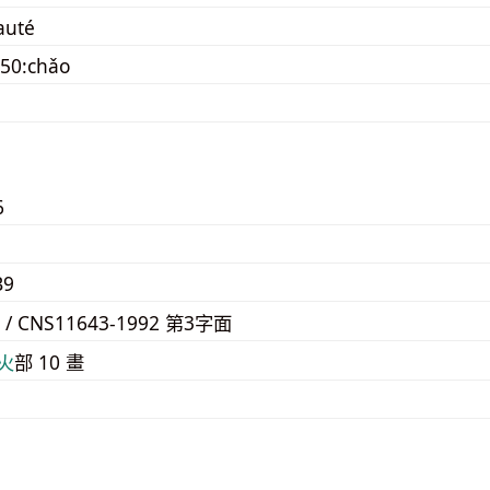
sauté
50:chǎo
6
B9
F / CNS11643-1992 第3字面
⽕
部 10 畫