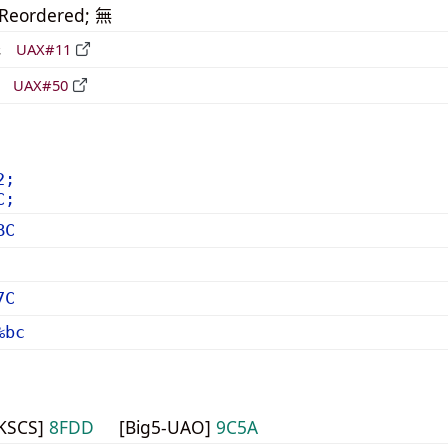
_Reordered; 無
形
UAX#11
立
UAX#50
2;
C;
BC
7C
%bc
HKSCS]
8FDD
[Big5-UAO]
9C5A