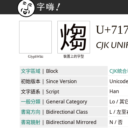
煼
U+71
CJK UNI
GlyphWiki
裝置上的字型
文字區域
| Block
CJK統合表
初始版本
| Since Version
Unicod
Han
文字語系
| Script
一般分類
| General Category
Lo / 其它
書寫方向
| Bidirectional Class
L / 左
書寫鏡射
| Bidirectional Mirrored
N / 否