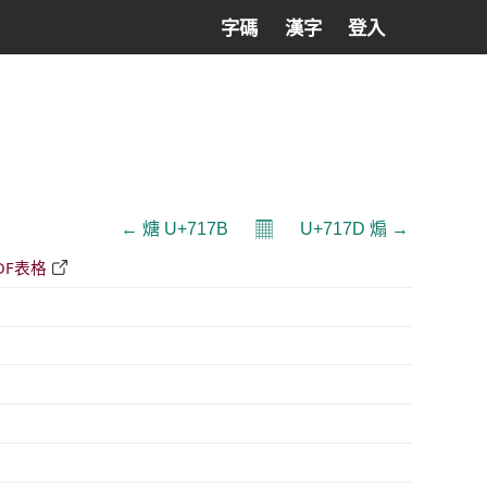
字碼
漢字
登入
𝄜
← 煻 U+717B
U+717D 煽 →
DF表格