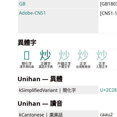
GB
[GB180
Adobe-CNS1
[CNS1-
異體字
𬊂
炒
炒
炒
炒
簡化字
正體字
戶籍正字
正字
正字
漢字資料庫
漢語大字典
戶籍文字
台灣教育部
入管正字
Unihan — 異體
U+2C282
kSimplifiedVariant |
簡化字
Unihan — 讀音
caau2
kCantonese |
廣東話