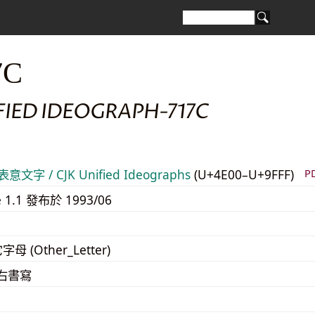
7C
FIED IDEOGRAPH-717C
意文字 / CJK Unified Ideographs
(U+4E00–U+9FFF)
P
e 1.1 發布於 1993/06
字母 (Other_Letter)
至右書寫