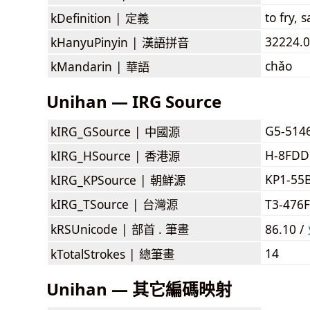
to fry, 
kDefinition |
定義
32224.0
kHanyuPinyin |
漢語拼音
chǎo
kMandarin |
華語
Unihan — IRG Source
G5-514
kIRG_GSource |
中國源
H-8FDD
kIRG_HSource |
香港源
KP1-55
kIRG_KPSource |
朝鮮源
kIRG_TSource |
台灣源
T3-476
kRSUnicode |
部首 . 筆畫
86.10 /
14
kTotalStrokes |
總筆畫
Unihan — 其它編碼映射