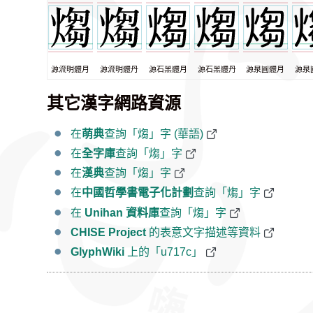
源流明體月
源流明體丹
源石黑體月
源石黑體丹
源泉圓體月
源泉
其它漢字網路資源
在
萌典
查詢「煼」字 (華語)
在
全字庫
查詢「煼」字
在
漢典
查詢「煼」字
在
中國哲學書電子化計劃
查詢「煼」字
在
Unihan 資料庫
查詢「煼」字
CHISE Project
的表意文字描述等資料
GlyphWiki
上的「u717c」