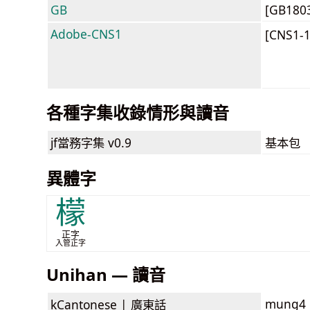
GB
[GB180
Adobe-CNS1
[CNS1-
各種字集收錄情形與讀音
jf當務字集
v0.9
基本包
異體字
檬
正字
入管正字
Unihan — 讀音
mung4
kCantonese |
廣東話