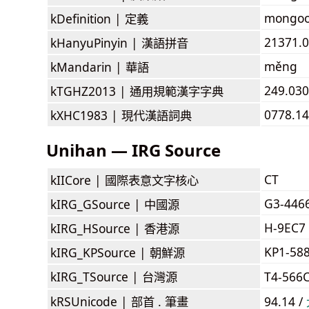
mongoo
kDefinition |
定義
21371.
kHanyuPinyin |
漢語拼音
měng
kMandarin |
華語
249.03
kTGHZ2013 |
通用規範漢字字典
0778.1
kXHC1983 |
現代漢語詞典
Unihan — IRG Source
CT
kIICore |
國際表意文字核心
G3-446
kIRG_GSource |
中國源
H-9EC7
kIRG_HSource |
香港源
KP1-58
kIRG_KPSource |
朝鮮源
kIRG_TSource |
台灣源
T4-566
kRSUnicode |
部首 . 筆畫
94.14 /