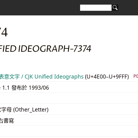
74
FIED IDEOGRAPH-7374
意文字 / CJK Unified Ideographs
(U+4E00–U+9FFF)
P
e 1.1 發布於 1993/06
字母 (Other_Letter)
至右書寫