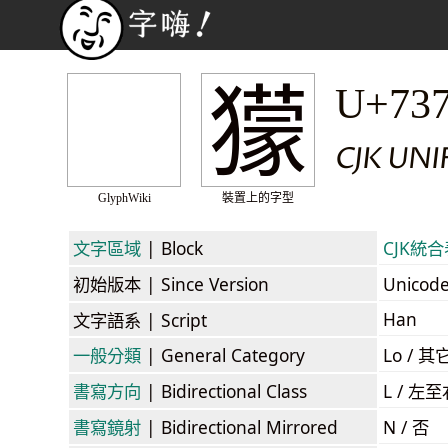
獴
U+73
CJK UNI
GlyphWiki
裝置上的字型
文字區域
| Block
CJK統合表
初始版本
| Since Version
Unicod
Han
文字語系
| Script
一般分類
| General Category
Lo / 其它
書寫方向
| Bidirectional Class
L / 左
書寫鏡射
| Bidirectional Mirrored
N / 否