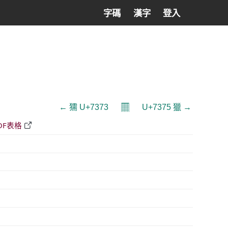
字碼
漢字
登入
𝄜
← 獳 U+7373
U+7375 獵 →
DF表格