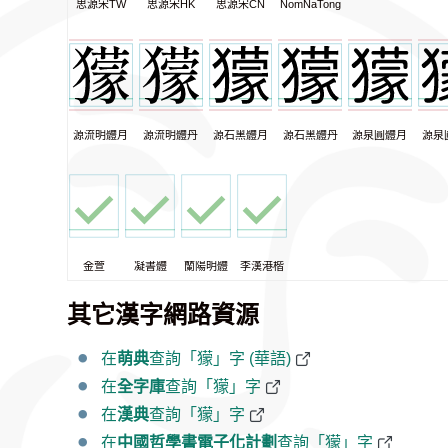
思源宋TW
思源宋HK
思源宋CN
NomNaTong
源流明體月
源流明體丹
源石黑體月
源石黑體丹
源泉圓體月
源泉
金萱
凝書體
蘭陽明體
李漢港楷
其它漢字網路資源
在
萌典
查詢「獴」字 (華語)
在
全字庫
查詢「獴」字
在
漢典
查詢「獴」字
在
中國哲學書電子化計劃
查詢「獴」字