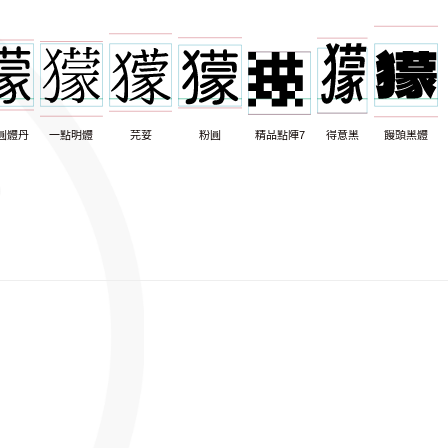
圓體丹
一點明體
芫荽
粉圓
精品點陣7
得意黑
饅頭黑體