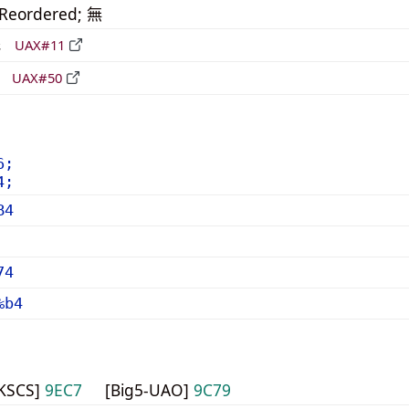
_Reordered; 無
形
UAX#11
立
UAX#50
6;
4;
B4
74
%b4
HKSCS]
9EC7
[Big5-UAO]
9C79