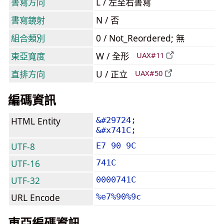
書寫方向
L / 左至右書寫
書寫鏡射
N / 否
組合類別
0 / Not_Reordered; 無
東亞寬度
W / 全形
UAX#11
直排方向
U / 正立
UAX#50
編碼資訊
HTML Entity
&#29724;
&#x741C;
UTF-8
E7 90 9C
UTF-16
741C
UTF-32
0000741C
URL Encode
%e7%90%9c
東亞編碼資訊