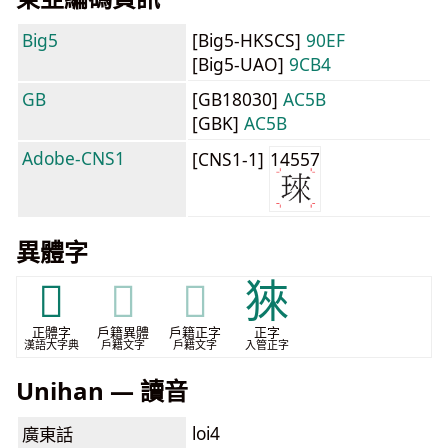
Big5
[Big5-HKSCS]
90EF
[Big5-UAO]
9CB4
GB
[GB18030]
AC5B
[GBK]
AC5B
Adobe-CNS1
[CNS1-1]
14557
異體字
𤦃
𤦃
𤦃
猍
正體字
戶籍異體
戶籍正字
正字
漢語大字典
戶籍文字
戶籍文字
入管正字
Unihan — 讀音
loi4
廣東話