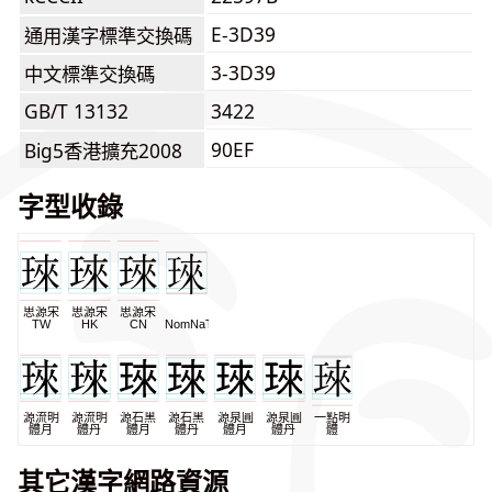
E-3D39
通用漢字標準交換碼
3-3D39
中文標準交換碼
GB/T 13132
3422
90EF
Big5香港擴充2008
字型收錄
思源宋
思源宋
思源宋
TW
HK
CN
NomNaTong
源流明
源流明
源石黑
源石黑
源泉圓
源泉圓
一點明
體月
體丹
體月
體丹
體月
體丹
體
其它漢字網路資源