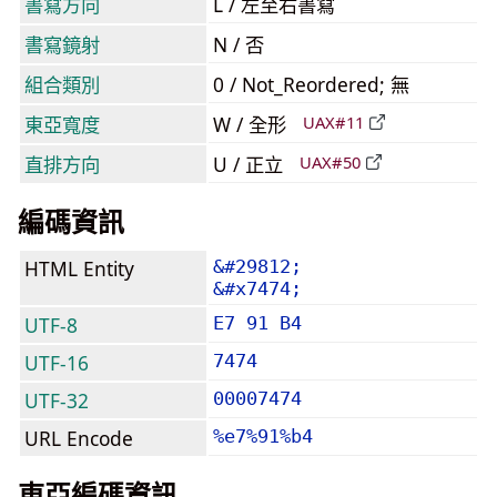
書寫方向
L / 左至右書寫
書寫鏡射
N / 否
組合類別
0 / Not_Reordered; 無
東亞寬度
W / 全形
UAX#11
直排方向
U / 正立
UAX#50
編碼資訊
HTML Entity
&#29812;
&#x7474;
UTF-8
E7 91 B4
UTF-16
7474
UTF-32
00007474
URL Encode
%e7%91%b4
東亞編碼資訊