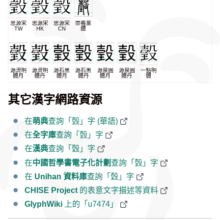
思源宋
思源宋
思源宋
崇羲篆
TW
HK
CN
體
源流明
源流明
源石黑
源石黑
源泉圓
源泉圓
一點明
體月
體丹
體月
體丹
體月
體丹
體
其它漢字網路資源
在
萌典
查詢「瑴」字 (華語)
在
全字庫
查詢「瑴」字
在
漢典
查詢「瑴」字
在
中國哲學書電子化計劃
查詢「瑴」字
在
Unihan 資料庫
查詢「瑴」字
CHISE Project
的表意文字描述等資料
GlyphWiki
上的「u7474」