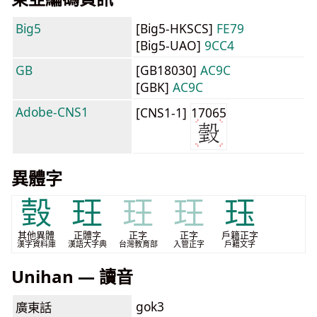
Big5
[Big5-HKSCS]
FE79
[Big5-UAO]
9CC4
GB
[GB18030]
AC9C
[GBK]
AC9C
Adobe-CNS1
[CNS1-1]
17065
異體字
㲄
玨
玨
玨
珏
其他異體
正體字
正字
正字
戶籍正字
漢字資料庫
漢語大字典
台灣教育部
入管正字
戶籍文字
Unihan — 讀音
gok3
廣東話