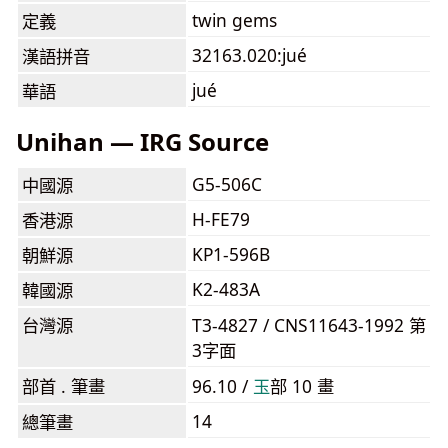
twin gems
定義
32163.020:jué
漢語拼音
jué
華語
Unihan — IRG Source
G5-506C
中國源
H-FE79
香港源
KP1-596B
朝鮮源
K2-483A
韓國源
台灣源
T3-4827 / CNS11643-1992 第
3字面
部首 . 筆畫
96.10 /
⽟
部 10 畫
14
總筆畫