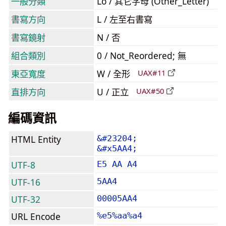
一般分類
Lo / 其它字母 (Other_Letter)
書寫方向
L / 左至右書寫
書寫鏡射
N / 否
組合類別
0 / Not_Reordered; 無
東亞寬度
W / 全形
UAX#11
直排方向
U / 正立
UAX#50
編碼資訊
HTML Entity
&#23204;
&#x5AA4;
UTF-8
E5 AA A4
UTF-16
5AA4
UTF-32
00005AA4
URL Encode
%e5%aa%a4