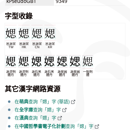
kPseudoGB1
9349
字型收錄
思源宋
思源宋
思源宋
思源宋
TW
HK
CN
KR
源流明
源流明
源石黑
源石黑
源泉圓
源泉圓
一點明
體月
體丹
體月
體丹
體月
體丹
體
其它漢字網路資源
在
萌典
查詢「媤」字 (華語)
在
全字庫
查詢「媤」字
在
漢典
查詢「媤」字
在
中國哲學書電子化計劃
查詢「媤」字