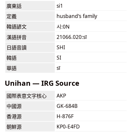
si1
廣東話
husband's family
定義
韓語諺文
시:0N
21066.020:sī
漢語拼音
SHI
日語音讀
SI
韓語
sī
華語
Unihan — IRG Source
AKP
國際表意文字核心
GK-684B
中國源
H-876F
香港源
KP0-E4FD
朝鮮源