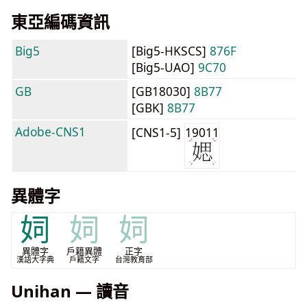
東亞編碼資訊
Big5
[Big5-HKSCS]
876F
[Big5-UAO]
9C70
GB
[GB18030]
8B77
[GBK]
8B77
Adobe-CNS1
[CNS1-5]
19011
異體字
㚸
㚸
㚸
異體字
戶籍異體
正字
漢語大字典
戶籍文字
台灣教育部
Unihan — 讀音