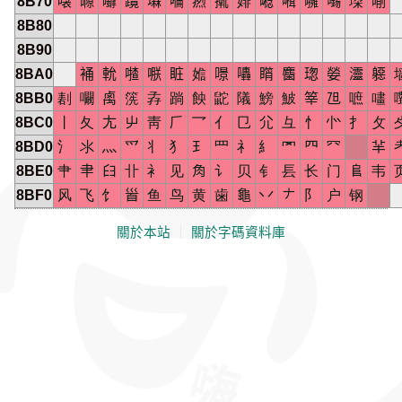
8B70
𠹸
𡁸
𡅈
𨈇
𡑕
𠹹
𤹐
𢶤
婔
𡀝
𡀞
𡃵
𡃶
垜
𠸑
8B80
8B90
8BA0
𧚔
𨋍
𠾵
𠹻
𥅾
㜃
𠾶
𡆀
𥋘
𪊽
𤧚
𡠺
𤅷
𨉼
8BB0
剨
㘚
𥜽
箲
孨
䠀
䬬
鼧
䧧
鰟
鮍
𥭴
𣄽
嗻
㗲
8BC0
丨
夂
𡯁
屮
靑
𠂆
乛
亻
㔾
尣
彑
忄
㣺
扌
攵
8BD0
氵
氺
灬
爫
丬
犭
𤣩
罒
礻
糹
罓
𦉪
㓁
𦍋
8BE0
肀
𦘒
𦥑
卝
衤
见
𧢲
讠
贝
钅
镸
长
门
𨸏
韦
8BF0
风
飞
饣
𩠐
鱼
鸟
黄
歯
龜
丷
𠂇
阝
户
钢
關於本站
｜
關於字碼資料庫