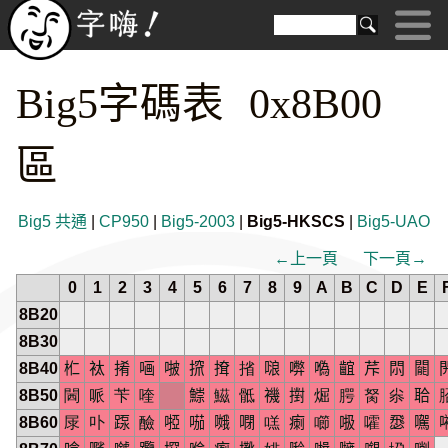
Big5字碼表 0x8B00
區
Big5 共通
|
CP950
|
Big5-2003
|
Big5-HKSCS
|
Big5-UAO
←上一頁
下一頁→
0
1
2
3
4
5
6
7
8
9
A
B
C
D
E
8B20
8B30
8B40
𣏴
𧘹
𢯎
𠵾
𠵿
𢱑
𢱕
㨘
𠺘
𡃇
𠼮
𪘲
𦭐
𨳒
𨶙

8B50
閪
哌
苄
喹
𩻃
鰦
骶
𧝞
𢷮
煀
腭
胬
尜
𦕲
8B60
㞗
卟
𨂽
醶
𠻺
𠸏
𠹷
𠻻
㗝
𤷫
㘉
𠳖
嚯
𢞵
𡃉
