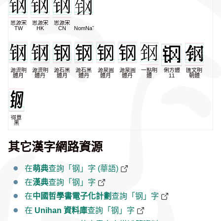
思源宋
思源宋
思源宋
TW
HK
CN
NomNaTong
源流明
源流明
源石黑
源石黑
源泉圓
源泉圓
一點明
俐方體
匯文明
體月
體丹
體月
體丹
體月
體丹
體
11
朝體
得意
黑
其它漢字網路資源
在
萌典
查詢「钢」字 (華語)
在
漢典
查詢「钢」字
在
中國哲學書電子化計劃
查詢「钢」字
在
Unihan 資料庫
查詢「钢」字