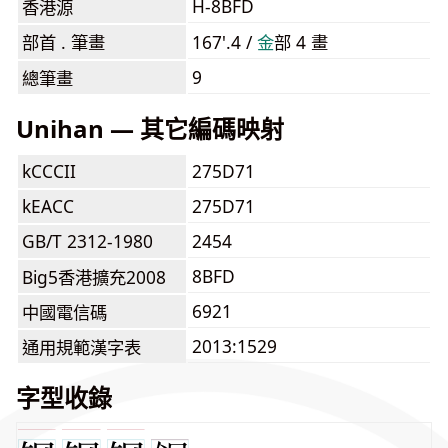
H-8BFD
香港源
部首 . 筆畫
167'.4 /
⾦
部 4 畫
9
總筆畫
Unihan — 其它編碼映射
kCCCII
275D71
kEACC
275D71
GB/T 2312-1980
2454
8BFD
Big5香港擴充2008
6921
中國電信碼
2013:1529
通用規範漢字表
字型收錄