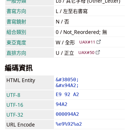
一般分類
Lo / 其它字母 (Other_Letter)
書寫方向
L / 左至右書寫
書寫鏡射
N / 否
組合類別
0 / Not_Reordered; 無
東亞寬度
W / 全形
UAX#11
直排方向
U / 正立
UAX#50
編碼資訊
HTML Entity
&#38050;
&#x94A2;
UTF-8
E9 92 A2
UTF-16
94A2
UTF-32
000094A2
URL Encode
%e9%92%a2