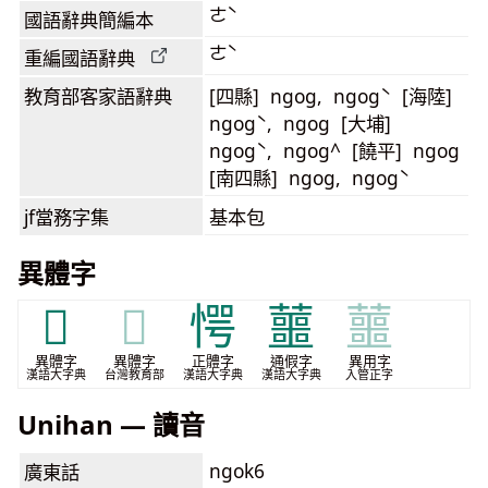
ㄜˋ
國語辭典簡編本
ㄜˋ
重編國語辭典
教育部客家語
辭典
[四縣] ngog, ngogˋ [海陸]
ngogˋ, ngog [大埔]
ngogˋ, ngog^ [饒平] ngog
[南四縣] ngog, ngogˋ
jf當務字集
基本包
異體字
𡅡
𡅡
愕
蘁
蘁
異體字
異體字
正體字
通假字
異用字
漢語大字典
台灣教育部
漢語大字典
漢語大字典
入管正字
Unihan — 讀音
ngok6
廣東話