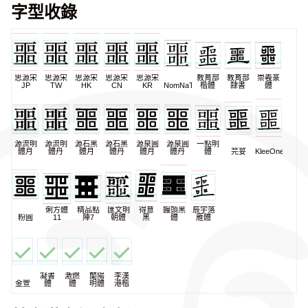
字型收錄
思源宋
思源宋
思源宋
思源宋
思源宋
教育部
教育部
崇羲篆
JP
TW
HK
CN
KR
NomNaTong
楷體
隸書
體
源流明
源流明
源石黑
源石黑
源泉圓
源泉圓
一點明
體月
體丹
體月
體丹
體月
體丹
體
芫荽
KleeOne
俐方體
精品點
匯文明
得意
饅頭黑
辰宇落
粉圓
11
陣7
朝體
黑
體
雁體
凝書
激燃
蘭陽
李漢
金萱
體
體
明體
港楷