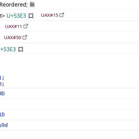
_Reordered; 無
t>
U+53E3
UAX#15
口
形
UAX#11
立
UAX#50
+53E3
口
1;
D;
9D
1D
%9d