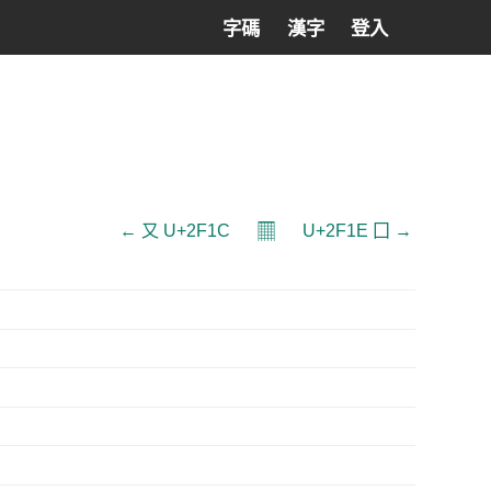
字碼
漢字
登入
𝄜
← ⼜ U+2F1C
U+2F1E ⼞ →