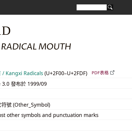
1D
 RADICAL MOUTH
 Kangxi Radicals
(U+2F00–U+2FDF)
PDF表格
e 3.0 發布於 1999/09
它符號 (Other_Symbol)
st other symbols and punctuation marks