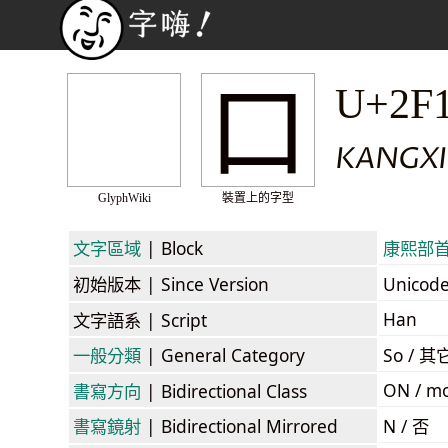
⼝
U+2F
KANGXI
GlyphWiki
裝置上的字型
文字區域
| Block
康熙部首 /
初始版本
| Since Version
Unicod
Han
文字語系
| Script
一般分類
| General Category
So / 其
ON / mo
書寫方向
| Bidirectional Class
書寫鏡射
| Bidirectional Mirrored
N / 否