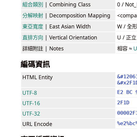
組合類別
| Combining Class
0 / Not
分解映射
| Decomposition Mapping
<compa
東亞寬度
| East Asian Width
W / 全
直排方向
| Vertical Orientation
U / 正
詳細附註
| Notes
相容 ≈
U
編碼資訊
HTML Entity
&#1206
&#x2F1
UTF-8
E2 BC 
UTF-16
2F1D
UTF-32
00002F
URL Encode
%e2%bc