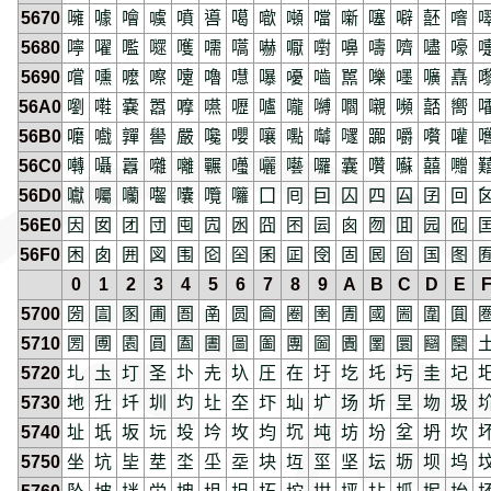
5670
噰
噱
噲
噳
噴
噵
噶
噷
噸
噹
噺
噻
噼
噽
噾
5680
嚀
嚁
嚂
嚃
嚄
嚅
嚆
嚇
嚈
嚉
嚊
嚋
嚌
嚍
嚎
5690
嚐
嚑
嚒
嚓
嚔
嚕
嚖
嚗
嚘
嚙
嚚
嚛
嚜
嚝
嚞
56A0
嚠
嚡
嚢
嚣
嚤
嚥
嚦
嚧
嚨
嚩
嚪
嚫
嚬
嚭
嚮
56B0
嚰
嚱
嚲
嚳
嚴
嚵
嚶
嚷
嚸
嚹
嚺
嚻
嚼
嚽
嚾
56C0
囀
囁
囂
囃
囄
囅
囆
囇
囈
囉
囊
囋
囌
囍
囎
56D0
囐
囑
囒
囓
囔
囕
囖
囗
囘
囙
囚
四
囜
囝
回
56E0
因
囡
团
団
囤
囥
囦
囧
囨
囩
囪
囫
囬
园
囮
56F0
困
囱
囲
図
围
囵
囶
囷
囸
囹
固
囻
囼
国
图
0
1
2
3
4
5
6
7
8
9
A
B
C
D
E
5700
圀
圁
圂
圃
圄
圅
圆
圇
圈
圉
圊
國
圌
圍
圎
5710
圐
圑
園
圓
圔
圕
圖
圗
團
圙
圚
圛
圜
圝
圞
5720
圠
圡
圢
圣
圤
圥
圦
圧
在
圩
圪
圫
圬
圭
圮
5730
地
圱
圲
圳
圴
圵
圶
圷
圸
圹
场
圻
圼
圽
圾
5740
址
坁
坂
坃
坄
坅
坆
均
坈
坉
坊
坋
坌
坍
坎
5750
坐
坑
坒
坓
坔
坕
坖
块
坘
坙
坚
坛
坜
坝
坞