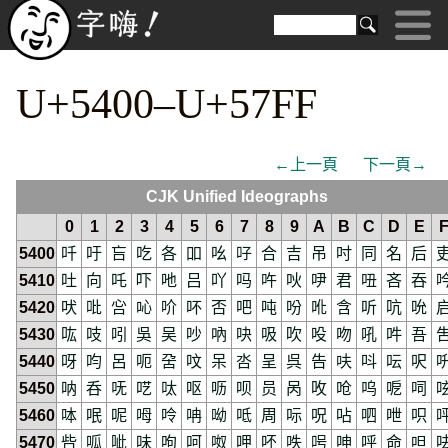
U+5400–U+57FF
←上一頁
下一頁→
CJK Unified Ideographs
0
1
2
3
4
5
6
7
8
9
A
B
C
D
E
5400
吀
吁
吂
吃
各
吅
吆
吇
合
吉
吊
吋
同
名
后
5410
吐
向
吒
吓
吔
吕
吖
吗
吘
吙
吚
君
吜
吝
吞
5420
吠
吡
吢
吣
吤
吥
否
吧
吨
吩
吪
含
听
吭
吮
5430
吰
吱
吲
吳
吴
吵
吶
吷
吸
吹
吺
吻
吼
吽
吾
5440
呀
呁
呂
呃
呄
呅
呆
呇
呈
呉
告
呋
呌
呍
呎
5450
呐
呑
呒
呓
呔
呕
呖
呗
员
呙
呚
呛
呜
呝
呞
5460
呠
呡
呢
呣
呤
呥
呦
呧
周
呩
呪
呫
呬
呭
呮
5470
呰
呱
呲
味
呴
呵
呶
呷
呸
呹
呺
呻
呼
命
呾