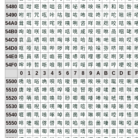
5480
咀
咁
咂
咃
咄
咅
咆
咇
咈
咉
咊
咋
和
咍
咎
5490
咐
咑
咒
咓
咔
咕
咖
咗
咘
咙
咚
咛
咜
咝
咞
54A0
咠
咡
咢
咣
咤
咥
咦
咧
咨
咩
咪
咫
咬
咭
咮
54B0
咰
咱
咲
咳
咴
咵
咶
咷
咸
咹
咺
咻
咼
咽
咾
54C0
哀
品
哂
哃
哄
哅
哆
哇
哈
哉
哊
哋
哌
响
哎
54D0
哐
哑
哒
哓
哔
哕
哖
哗
哘
哙
哚
哛
哜
哝
哞
54E0
哠
員
哢
哣
哤
哥
哦
哧
哨
哩
哪
哫
哬
哭
哮
54F0
哰
哱
哲
哳
哴
哵
哶
哷
哸
哹
哺
哻
哼
哽
哾
0
1
2
3
4
5
6
7
8
9
A
B
C
D
E
5500
唀
唁
唂
唃
唄
唅
唆
唇
唈
唉
唊
唋
唌
唍
唎
5510
唐
唑
唒
唓
唔
唕
唖
唗
唘
唙
唚
唛
唜
唝
唞
5520
唠
唡
唢
唣
唤
唥
唦
唧
唨
唩
唪
唫
唬
唭
售
5530
唰
唱
唲
唳
唴
唵
唶
唷
唸
唹
唺
唻
唼
唽
唾
5540
啀
啁
啂
啃
啄
啅
商
啇
啈
啉
啊
啋
啌
啍
啎
5550
啐
啑
啒
啓
啔
啕
啖
啗
啘
啙
啚
啛
啜
啝
啞
5560
啠
啡
啢
啣
啤
啥
啦
啧
啨
啩
啪
啫
啬
啭
啮