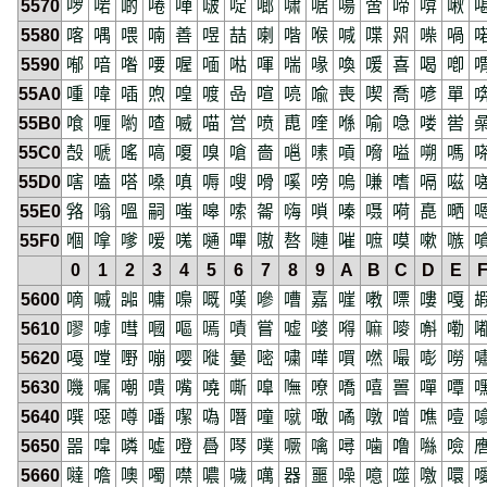
5570
啰
啱
啲
啳
啴
啵
啶
啷
啸
啹
啺
啻
啼
啽
啾
5580
喀
喁
喂
喃
善
喅
喆
喇
喈
喉
喊
喋
喌
喍
喎
5590
喐
喑
喒
喓
喔
喕
喖
喗
喘
喙
喚
喛
喜
喝
喞
55A0
喠
喡
喢
喣
喤
喥
喦
喧
喨
喩
喪
喫
喬
喭
單
55B0
喰
喱
喲
喳
喴
喵
営
喷
喸
喹
喺
喻
喼
喽
喾
55C0
嗀
嗁
嗂
嗃
嗄
嗅
嗆
嗇
嗈
嗉
嗊
嗋
嗌
嗍
嗎
55D0
嗐
嗑
嗒
嗓
嗔
嗕
嗖
嗗
嗘
嗙
嗚
嗛
嗜
嗝
嗞
55E0
嗠
嗡
嗢
嗣
嗤
嗥
嗦
嗧
嗨
嗩
嗪
嗫
嗬
嗭
嗮
55F0
嗰
嗱
嗲
嗳
嗴
嗵
嗶
嗷
嗸
嗹
嗺
嗻
嗼
嗽
嗾
0
1
2
3
4
5
6
7
8
9
A
B
C
D
E
5600
嘀
嘁
嘂
嘃
嘄
嘅
嘆
嘇
嘈
嘉
嘊
嘋
嘌
嘍
嘎
5610
嘐
嘑
嘒
嘓
嘔
嘕
嘖
嘗
嘘
嘙
嘚
嘛
嘜
嘝
嘞
5620
嘠
嘡
嘢
嘣
嘤
嘥
嘦
嘧
嘨
嘩
嘪
嘫
嘬
嘭
嘮
5630
嘰
嘱
嘲
嘳
嘴
嘵
嘶
嘷
嘸
嘹
嘺
嘻
嘼
嘽
嘾
5640
噀
噁
噂
噃
噄
噅
噆
噇
噈
噉
噊
噋
噌
噍
噎
5650
噐
噑
噒
噓
噔
噕
噖
噗
噘
噙
噚
噛
噜
噝
噞
5660
噠
噡
噢
噣
噤
噥
噦
噧
器
噩
噪
噫
噬
噭
噮