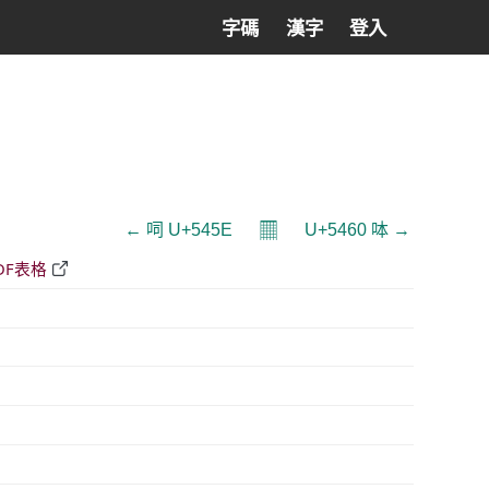
字碼
漢字
登入
𝄜
← 呞 U+545E
U+5460 呠 →
DF表格