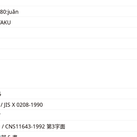
80:juǎn
YAKU
5
 / JIS X 0208-1990
7
E / CNS11643-1992 第3字面