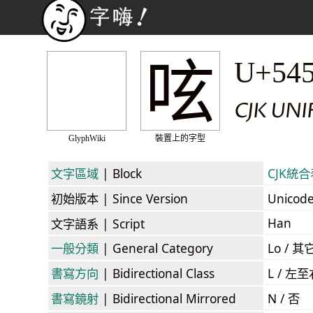
呟
U+54
CJK UNI
GlyphWiki
裝置上的字型
文字區域
| Block
CJK統合表
初始版本
| Since Version
Unicod
Han
文字語系
| Script
一般分類
| General Category
Lo / 其它
書寫方向
| Bidirectional Class
L / 左
書寫鏡射
| Bidirectional Mirrored
N / 否