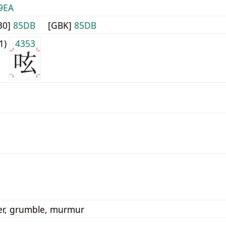
9EA
30]
85DB
[GBK]
85DB
j1)
4353
er, grumble, murmur