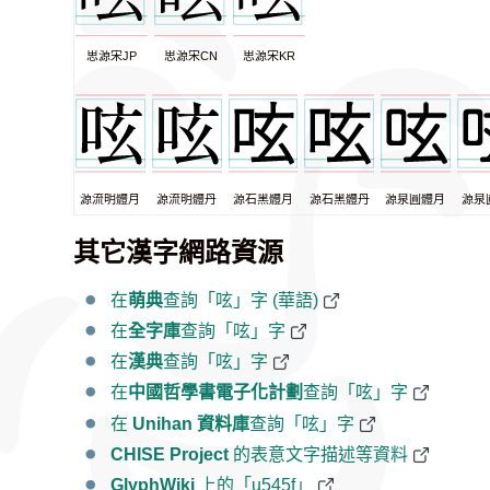
思源宋JP
思源宋CN
思源宋KR
源流明體月
源流明體丹
源石黑體月
源石黑體丹
源泉圓體月
源泉
其它漢字網路資源
在
萌典
查詢「呟」字 (華語)
在
全字庫
查詢「呟」字
在
漢典
查詢「呟」字
在
中國哲學書電子化計劃
查詢「呟」字
在
Unihan 資料庫
查詢「呟」字
CHISE Project
的表意文字描述等資料
GlyphWiki
上的「u545f」