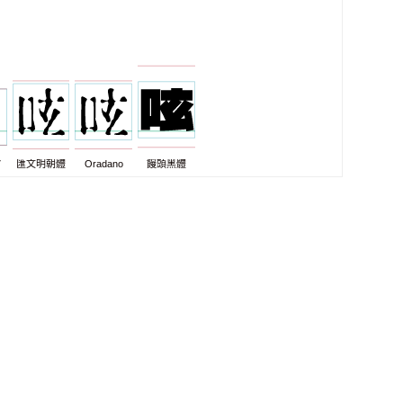
7
匯文明朝體
Oradano
饅頭黑體