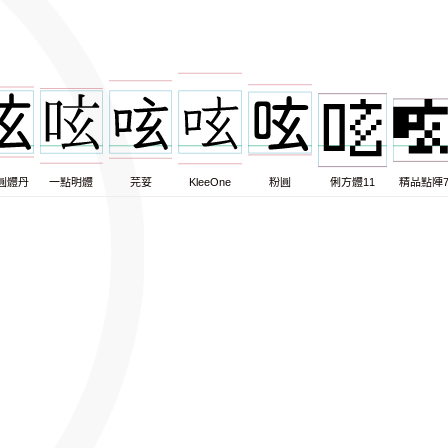
圓體丹
一點明體
芫荽
KleeOne
粉圓
俐方體11
精品點陣