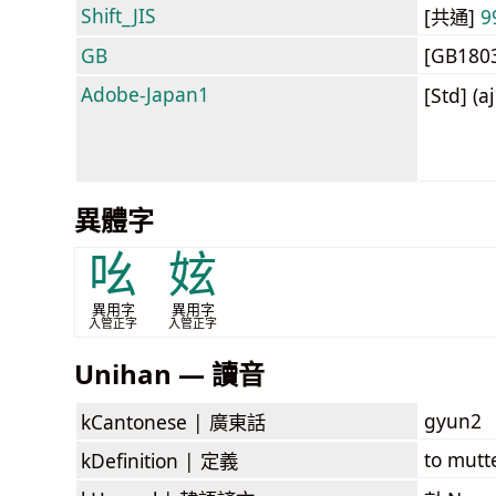
Shift_JIS
[共通]
9
GB
[GB180
Adobe-Japan1
[Std] (a
異體字
吆
妶
異用字
異用字
入管正字
入管正字
Unihan — 讀音
gyun2
kCantonese |
廣東話
to mutt
kDefinition |
定義