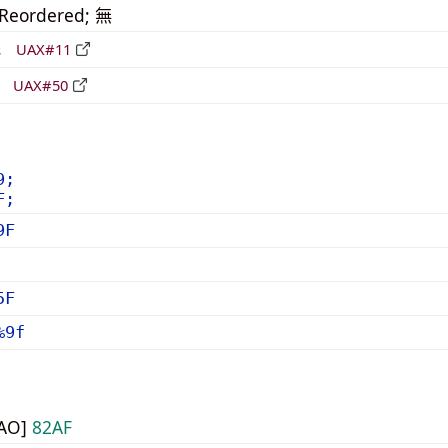
_Reordered; 無
形
UAX#11
立
UAX#50
9;
F;
9F
5F
%9f
UAO]
82AF