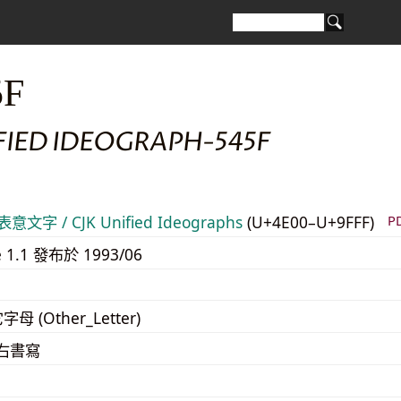
5F
FIED IDEOGRAPH-545F
意文字 / CJK Unified Ideographs
(U+4E00–U+9FFF)
P
e 1.1 發布於 1993/06
字母 (Other_Letter)
至右書寫