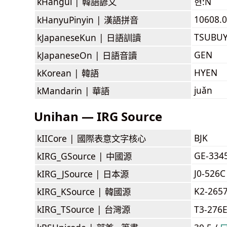
kHangul |
韓語諺文
현:N
10608.0
kHanyuPinyin |
漢語拼音
TSUBU
kJapaneseKun |
日語訓讀
GEN
kJapaneseOn |
日語音讀
HYEN
kKorean |
韓語
juǎn
kMandarin |
華語
Unihan — IRG Source
BJK
kIICore |
國際表意文字核心
GE-334
kIRG_GSource |
中國源
J0-526C
kIRG_JSource |
日本源
K2-265
kIRG_KSource |
韓國源
kIRG_TSource |
台灣源
T3-276