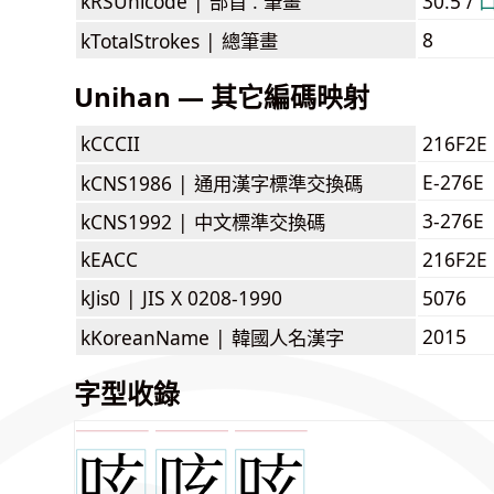
kRSUnicode |
部首 . 筆畫
30.5 /
8
kTotalStrokes |
總筆畫
Unihan — 其它編碼映射
kCCCII
216F2E
E-276E
kCNS1986 |
通用漢字標準交換碼
3-276E
kCNS1992 |
中文標準交換碼
kEACC
216F2E
kJis0 |
JIS X 0208-1990
5076
2015
kKoreanName |
韓國人名漢字
字型收錄