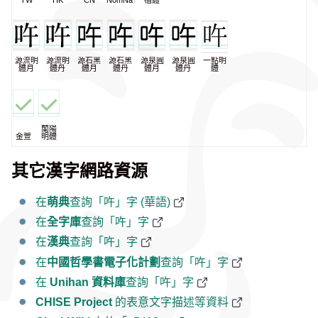
TW
HK
CN
NomNaTong
楷體
源流明
源流明
源石黑
源石黑
源泉圓
源泉圓
一點明
體月
體丹
體月
體丹
體月
體丹
體
蘭陽
金萱
明體
其它漢字網路資源
在
萌典
查詢「吘」字 (華語)
在
全字庫
查詢「吘」字
在
漢典
查詢「吘」字
在
中國哲學書電子化計劃
查詢「吘」字
在
Unihan 資料庫
查詢「吘」字
CHISE Project
的表意文字描述等資料