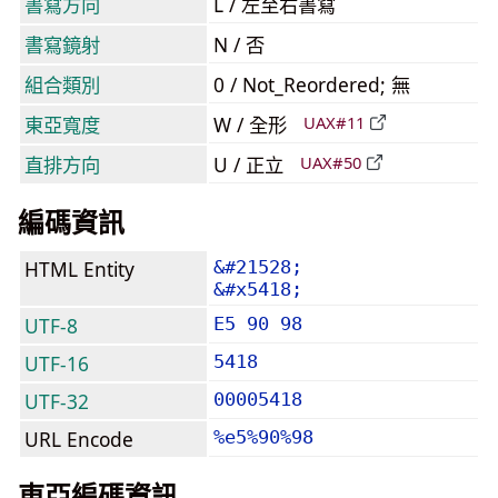
書寫方向
L / 左至右書寫
書寫鏡射
N / 否
組合類別
0 / Not_Reordered; 無
東亞寬度
W / 全形
UAX#11
直排方向
U / 正立
UAX#50
編碼資訊
HTML Entity
&#21528;
&#x5418;
UTF-8
E5 90 98
UTF-16
5418
UTF-32
00005418
URL Encode
%e5%90%98
東亞編碼資訊