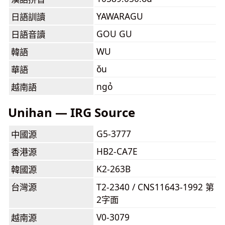
YAWARAGU
日語訓讀
GOU GU
日語音讀
WU
韓語
ǒu
華語
ngỏ
越南語
Unihan — IRG Source
G5-3777
中國源
HB2-CA7E
香港源
K2-263B
韓國源
台灣源
T2-2340 / CNS11643-1992 第
2字面
V0-3079
越南源