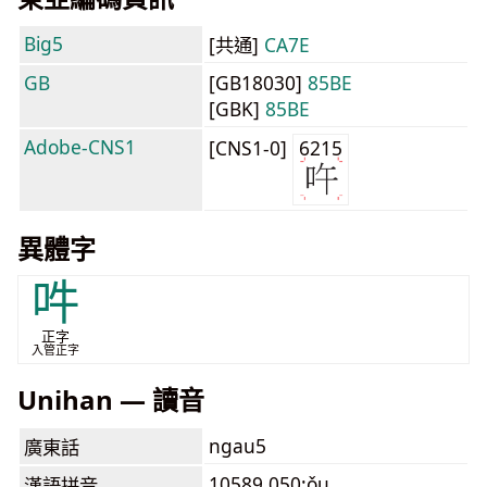
Big5
[共通]
CA7E
GB
[GB18030]
85BE
[GBK]
85BE
Adobe-CNS1
[CNS1-0]
6215
異體字
吽
正字
入管正字
Unihan — 讀音
ngau5
廣東話
10589.050:ǒu
漢語拼音