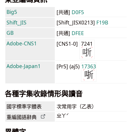
Big5
[共通]
D0F5
Shift_JIS
[Shift_JISX0213]
F19B
GB
[共通]
DFEE
Adobe-CNS1
[CNS1-0]
7241
Adobe-Japan1
[Pr5] (aj5)
17363
各種字集收錄情形與讀音
國字標準字體表
次常用字（乙表）
ㄓㄚˊ
重編國語辭典
異體字