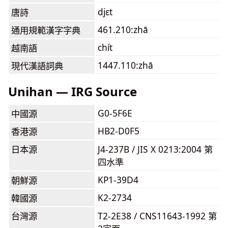
djɛt
唐詩
461.210:zhā
通用規範漢字字典
chít
越南語
1447.110:zhā
現代漢語詞典
Unihan — IRG Source
G0-5F6E
中國源
HB2-D0F5
香港源
日本源
J4-237B / JIS X 0213:2004 第
四水準
KP1-39D4
朝鮮源
K2-2734
韓國源
台灣源
T2-2E38 / CNS11643-1992 第