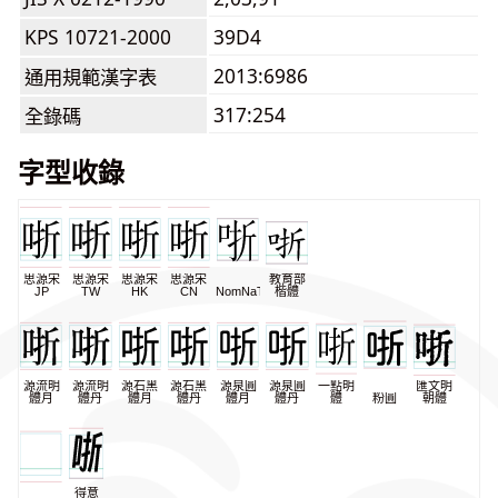
KPS 10721-2000
39D4
2013:6986
通用規範漢字表
317:254
全錄碼
字型收錄
思源宋
思源宋
思源宋
思源宋
教育部
JP
TW
HK
CN
NomNaTong
楷體
源流明
源流明
源石黑
源石黑
源泉圓
源泉圓
一點明
匯文明
體月
體丹
體月
體丹
體月
體丹
體
粉圓
朝體
得意