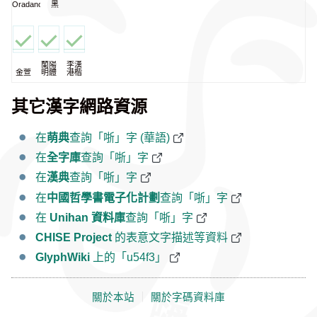
Oradano
黑
蘭陽
李漢
金萱
明體
港楷
其它漢字網路資源
在
萌典
查詢「哳」字 (華語)
在
全字庫
查詢「哳」字
在
漢典
查詢「哳」字
在
中國哲學書電子化計劃
查詢「哳」字
在
Unihan 資料庫
查詢「哳」字
CHISE Project
的表意文字描述等資料
GlyphWiki
上的「u54f3」
關於本站
｜
關於字碼資料庫