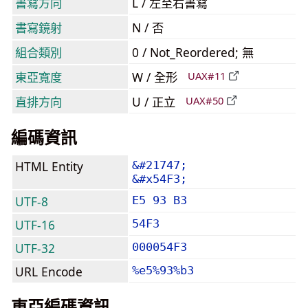
書寫方向
L / 左至右書寫
書寫鏡射
N / 否
組合類別
0 / Not_Reordered; 無
東亞寬度
W / 全形
UAX#11
直排方向
U / 正立
UAX#50
編碼資訊
HTML Entity
&#21747;
&#x54F3;
UTF-8
E5 93 B3
UTF-16
54F3
UTF-32
000054F3
URL Encode
%e5%93%b3
東亞編碼資訊