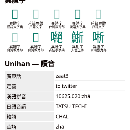
𠹗
𠹗
𠹗
𠻯
𠻯
異體字
戶籍異體
異體字
異體字
戶籍異體
漢語大字典
戶籍文字
台灣教育部
漢語大字典
戶籍文字
𠻯
𠽻
𠾼
䱑
唽
異體字
異體字
異體字
異用字
異體字
台灣教育部
台灣教育部
古僮字字典
入管正字
台灣教育部
Unihan — 讀音
zaat3
廣東話
to twitter
定義
10625.020:zhā
漢語拼音
TATSU TECHI
日語音讀
CHAL
韓語
zhā
華語