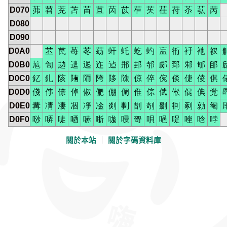
D070
茀
苕
茺
苫
苖
苴
苬
苡
苲
苵
茌
苻
苶
苰
苪
D080
D090
D0A0
苤
苠
苺
苳
苭
虷
虴
虼
虳
衁
衎
衧
衪
衩
D0B0
訄
訇
赲
迣
迡
迮
迠
郱
邽
邿
郕
郅
邾
郇
郋
D0C0
釔
釓
陔
陏
陑
陓
陊
陎
倞
倅
倇
倓
倢
倰
倛
D0D0
俴
倳
倷
倬
俶
俷
倗
倜
倠
倧
倵
倯
倱
倎
党
D0E0
冓
凊
凄
凅
凈
凎
剡
剚
剒
剞
剟
剕
剢
勍
匎
D0F0
唦
哢
唗
唒
哧
哳
哤
唚
哿
唄
唈
哫
唑
唅
哱
關於本站
｜
關於字碼資料庫