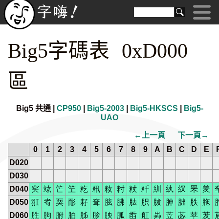
Big5字碼表 0xD000
區
Big5 共通 |
CP950
|
Big5-2003
|
Big5-HKSCS
|
Big5-
UAO
←上一頁
下一頁→
0
1
2
3
4
5
6
7
8
9
A
B
C
D
E
D020
D030
D040
穾
竑
笀
笁
籺
籸
籹
籿
粀
粁
紃
紈
紁
罘
羑
D050
羾
耇
耎
耏
耔
耷
胘
胇
胠
胑
胈
胂
胐
胅
胣
D060
胜
胊
胕
胉
胏
胗
胦
胍
臿
舡
芔
苙
苾
苹
茇