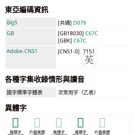
東亞編碼資訊
Big5
[共通]
D079
GB
[GB18030]
C67C
[GBK]
C67C
Adobe-CNS1
[CNS1-0]
7151
各種字集收錄情形與讀音
國字標準字體表
次常用字（乙表）
異體字
𦸴
𦸴
𦸴
𦼺
𦼺
異體字
戶籍異體
異體字
異體字
戶籍異體