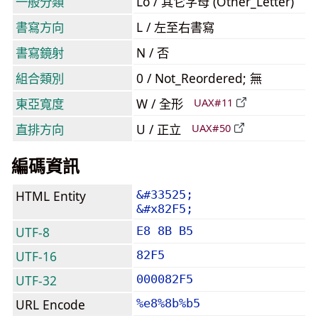
一般分類
Lo / 其它字母 (Other_Letter)
書寫方向
L / 左至右書寫
書寫鏡射
N / 否
組合類別
0 / Not_Reordered; 無
東亞寬度
W / 全形
UAX#11
直排方向
U / 正立
UAX#50
編碼資訊
HTML Entity
&#33525;
&#x82F5;
UTF-8
E8 8B B5
UTF-16
82F5
UTF-32
000082F5
URL Encode
%e8%8b%b5