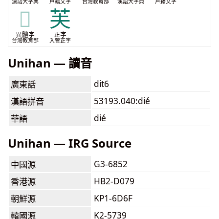
漢語大字典
戶籍文字
台灣教育部
漢語大字典
戶籍文字
𦼺
芙
異體字
正字
台灣教育部
入管正字
Unihan — 讀音
dit6
廣東話
53193.040:dié
漢語拼音
dié
華語
Unihan — IRG Source
G3-6852
中國源
HB2-D079
香港源
KP1-6D6F
朝鮮源
K2-5739
韓國源