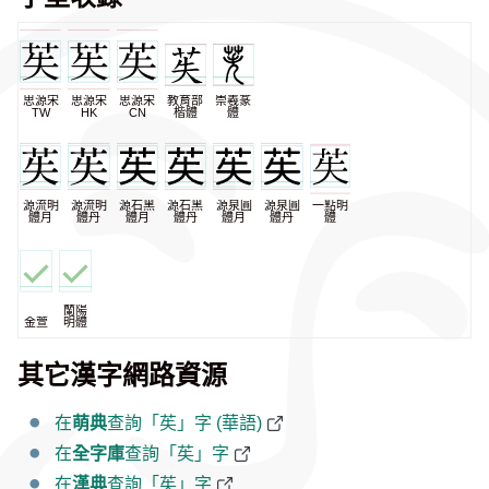
思源宋
思源宋
思源宋
教育部
崇羲篆
TW
HK
CN
楷體
體
源流明
源流明
源石黑
源石黑
源泉圓
源泉圓
一點明
體月
體丹
體月
體丹
體月
體丹
體
蘭陽
金萱
明體
其它漢字網路資源
在
萌典
查詢「苵」字 (華語)
在
全字庫
查詢「苵」字
在
漢典
查詢「苵」字