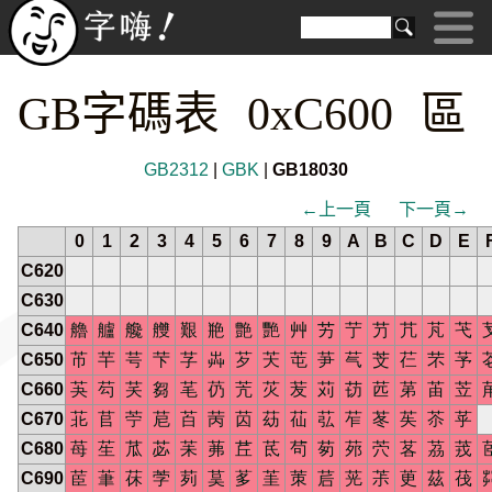
GB字碼表 0xC600 區
GB2312
|
GBK
|
GB18030
←上一頁
下一頁→
0
1
2
3
4
5
6
7
8
9
A
B
C
D
E
C620
C630
C640
艪
艫
艬
艭
艱
艵
艶
艷
艸
艻
艼
芀
芁
芃
芅
C650
芇
芉
芌
芐
芓
芔
芕
芖
芚
芛
芞
芠
芢
芣
芧
C660
芵
芶
芺
芻
芼
芿
苀
苂
苃
苅
苆
苉
苐
苖
苙
C670
苝
苢
苧
苨
苩
苪
苬
苭
苮
苰
苲
苳
苵
苶
苸
C680
苺
苼
苽
苾
苿
茀
茊
茋
茍
茐
茒
茓
茖
茘
茙
C690
茞
茟
茠
茡
茢
茣
茤
茥
茦
茩
茪
茮
茰
茲
茷