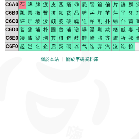
C6A0
茽
啤
脾
疲
皮
匹
痞
僻
屁
譬
篇
偏
片
骗
飘
C6B0
瓢
票
撇
瞥
拼
频
贫
品
聘
乒
坪
苹
萍
平
凭
C6C0
评
屏
坡
泼
颇
婆
破
魄
迫
粕
剖
扑
铺
仆
莆
C6D0
菩
蒲
埔
朴
圃
普
浦
谱
曝
瀑
期
欺
栖
戚
妻
C6E0
凄
漆
柒
沏
其
棋
奇
歧
畦
崎
脐
齐
旗
祈
祁
C6F0
起
岂
乞
企
启
契
砌
器
气
迄
弃
汽
泣
讫
掐
關於本站
｜
關於字碼資料庫