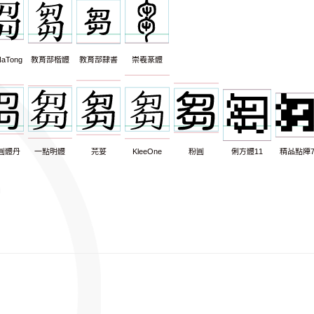
aTong
教育部楷體
教育部隸書
崇羲篆體
圓體丹
一點明體
芫荽
KleeOne
粉圓
俐方體11
精品點陣