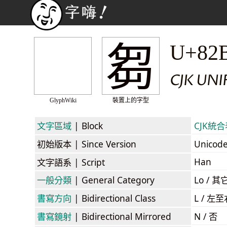
芻
U+82
CJK UN
GlyphWiki
裝置上的字型
文字區域
| Block
CJK統合表
初始版本
| Since Version
Unicod
Han
文字語系
| Script
一般分類
| General Category
Lo / 其它
書寫方向
| Bidirectional Class
L / 左
書寫鏡射
| Bidirectional Mirrored
N / 否