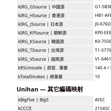
G1-5B3
kIRG_GSource |
中國源
HB1-AF
kIRG_HSource |
香港源
J0-676D
kIRG_JSource |
日本源
KP0-EE
kIRG_KPSource |
朝鮮源
K0-755
kIRG_KSource |
韓國源
kIRG_TSource |
台灣源
T1-577
V1-646
kIRG_VSource |
越南源
kRSUnicode |
部首 . 筆畫
140.4 /
10
kTotalStrokes |
總筆畫
Unihan — 其它編碼映射
kBigFive |
Big5
AFEC
kCCCII
21545C