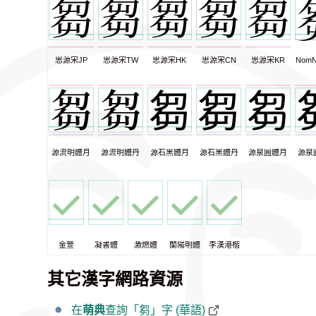
思源宋JP
思源宋TW
思源宋HK
思源宋CN
思源宋KR
NomN
源流明體月
源流明體丹
源石黑體月
源石黑體丹
源泉圓體月
源泉
金萱
凝書體
激燃體
蘭陽明體
李漢港楷
其它漢字網路資源
在
萌典
查詢「芻」字 (華語)