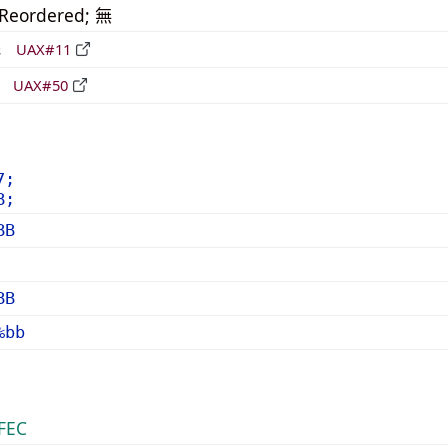
_Reordered; 無
形
UAX#11
立
UAX#50
7;
B;
BB
BB
%bb
FEC