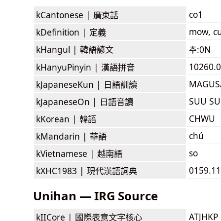
co1
kCantonese |
廣東話
mow, cu
kDefinition |
定義
kHangul |
韓語諺文
추:0N
10260.0
kHanyuPinyin |
漢語拼音
MAGUS
kJapaneseKun |
日語訓讀
SUU SU
kJapaneseOn |
日語音讀
CHWU
kKorean |
韓語
chú
kMandarin |
華語
so
kVietnamese |
越南語
0159.11
kXHC1983 |
現代漢語詞典
Unihan — IRG Source
ATJHKP
kIICore |
國際表意文字核心