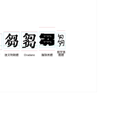
辰宇落
7
匯文明朝體
Oradano
饅頭黑體
雁體