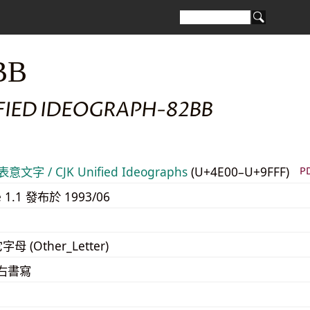
BB
IFIED IDEOGRAPH-82BB
意文字 / CJK Unified Ideographs
(U+4E00–U+9FFF)
P
e 1.1 發布於 1993/06
字母 (Other_Letter)
至右書寫