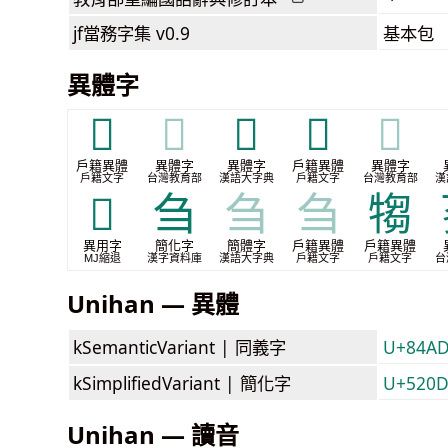
jf當務字集
v0.9
基本包
異體字
𠣧
𠣧
𦭍
𦮊
𦮊
戶籍異體
異體字
異體字
戶籍異體
異體字
戶籍文字
台灣教育部
漢語大字典
戶籍文字
台灣教育部
漢
𭐴
刍
刍
刍
犓
異用字
簡化字
簡體字
戶籍異體
戶籍異體
MJ縮退
漢字資料庫
漢語大字典
戶籍文字
戶籍文字
台
Unihan — 異體
kSemanticVariant |
同義字
U+84A
kSimplifiedVariant |
簡化字
U+520
Unihan — 讀音