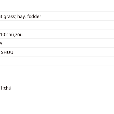
t grass; hay, fodder
10:chú,zōu
A
 SHUU
1:chú