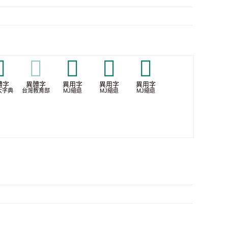

𦷝
𬻈
𬻑
𬻘
體字
異體字
異用字
異用字
異用字
大字典
台灣教育部
MJ縮退
MJ縮退
MJ縮退