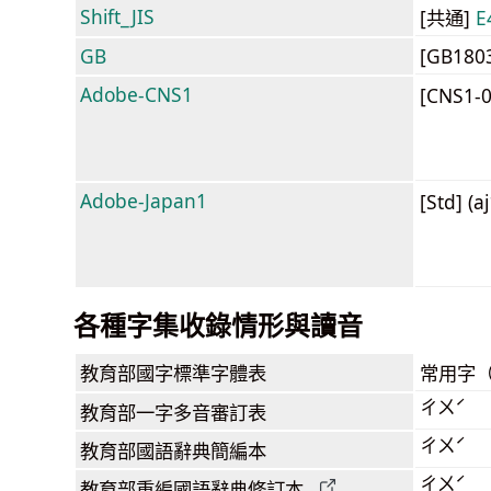
Shift_JIS
[共通]
E
GB
[GB180
Adobe-CNS1
[CNS1-
Adobe-Japan1
[Std] (a
各種字集收錄情形與讀音
教育部
國字標準字體表
常用字
ㄔㄨˊ
教育部
一字多音審訂表
ㄔㄨˊ
教育部
國語辭典簡編本
ㄔㄨˊ
教育部
重編國語辭典
修訂本