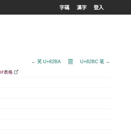
字碼
漢字
登入
𝄜
← 芺 U+82BA
U+82BC 芼 →
DF表格