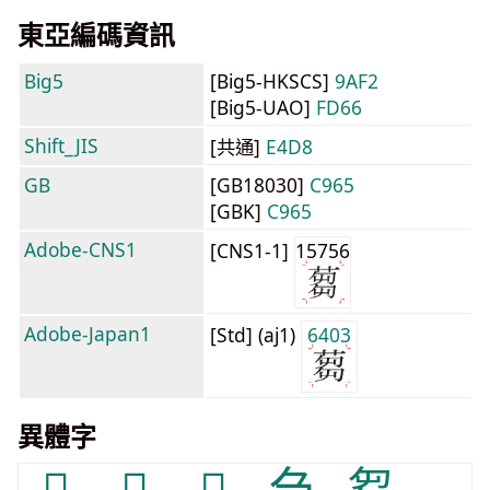
東亞編碼資訊
Big5
[Big5-HKSCS]
9AF2
[Big5-UAO]
FD66
Shift_JIS
[共通]
E4D8
GB
[GB18030]
C965
[GBK]
C965
Adobe-CNS1
[CNS1-1]
15756
Adobe-Japan1
[Std] (aj1)
6403
異體字