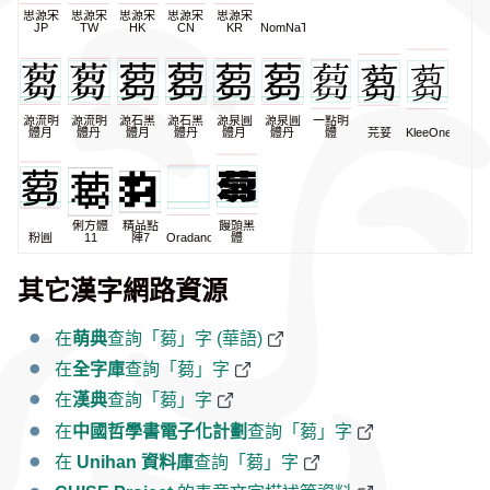
思源宋
思源宋
思源宋
思源宋
思源宋
JP
TW
HK
CN
KR
NomNaTong
源流明
源流明
源石黑
源石黑
源泉圓
源泉圓
一點明
體月
體丹
體月
體丹
體月
體丹
體
芫荽
KleeOne
俐方體
精品點
饅頭黑
粉圓
11
陣7
Oradano
體
其它漢字網路資源
在
萌典
查詢「蒭」字 (華語)
在
全字庫
查詢「蒭」字
在
漢典
查詢「蒭」字
在
中國哲學書電子化計劃
查詢「蒭」字
在
Unihan 資料庫
查詢「蒭」字