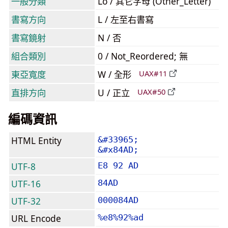
一般分類
Lo / 其它字母 (Other_Letter)
書寫方向
L / 左至右書寫
書寫鏡射
N / 否
組合類別
0 / Not_Reordered; 無
東亞寬度
W / 全形
UAX#11
直排方向
U / 正立
UAX#50
編碼資訊
HTML Entity
&#33965;
&#x84AD;
UTF-8
E8 92 AD
UTF-16
84AD
UTF-32
000084AD
URL Encode
%e8%92%ad