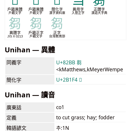
𥭛
𦷝
𫇴
刍
芻
戶籍異體
戶籍異體
簡化字
異用字
正體字
戶籍文字
戶籍文字
漢字資料庫
入管正字
漢語大字典
芻
芻
芻
異體字
戶籍正字
正字
JIS X 0213
戶籍文字
台灣教育部
Unihan — 異體
同義字
U+82BB 芻
<kMatthews,kMeyerWempe
U+2B1F4 𫇴
簡化字
Unihan — 讀音
co1
廣東話
to cut grass; hay; fodder
定義
韓語諺文
추:1N