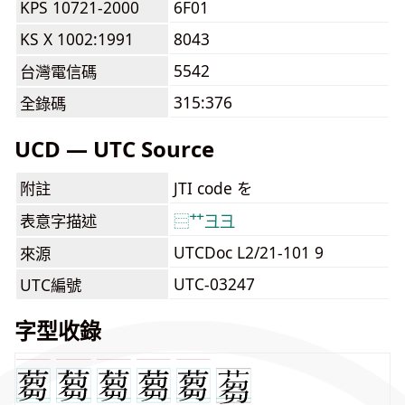
KPS 10721-2000
6F01
KS X 1002:1991
8043
5542
台灣電信碼
315:376
全錄碼
UCD — UTC Source
附註
JTI code を
表意字描述
⿳
艹
彐
彐
UTCDoc L2/21-101 9
來源
UTC-03247
UTC編號
字型收錄