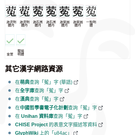
源流明
源流明
源石黑
源石黑
源泉圓
源泉圓
一點明
體月
體丹
體月
體丹
體月
體丹
體
蘭陽
金萱
明體
其它漢字網路資源
在
萌典
查詢「蒬」字 (華語)
在
全字庫
查詢「蒬」字
在
漢典
查詢「蒬」字
在
中國哲學書電子化計劃
查詢「蒬」字
在
Unihan 資料庫
查詢「蒬」字
CHISE Project
的表意文字描述等資料
GlyphWiki
上的「u84ac」