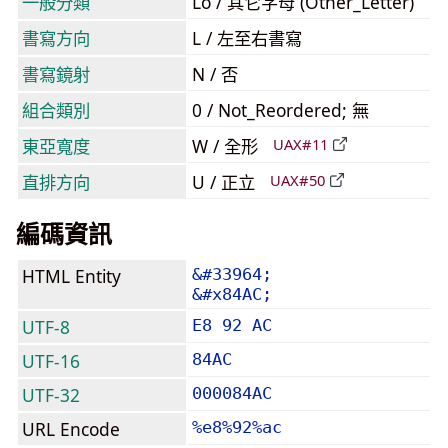
一般分類
Lo / 其它字母 (Other_Letter)
書寫方向
L / 左至右書寫
書寫鏡射
N / 否
組合類別
0 / Not_Reordered; 無
東亞寬度
W / 全形
UAX#11
直排方向
U / 正立
UAX#50
編碼資訊
HTML Entity
&#33964;
&#x84AC;
UTF-8
E8 92 AC
UTF-16
84AC
UTF-32
000084AC
URL Encode
%e8%92%ac