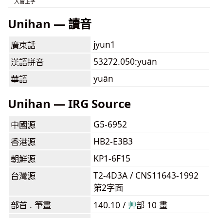
入管正字
Unihan — 讀音
jyun1
廣東話
53272.050:yuān
漢語拼音
yuān
華語
Unihan — IRG Source
G5-6952
中國源
HB2-E3B3
香港源
KP1-6F15
朝鮮源
T2-4D3A / CNS11643-1992
台灣源
第2字面
部首 . 筆畫
140.10 /
⾋
部 10 畫