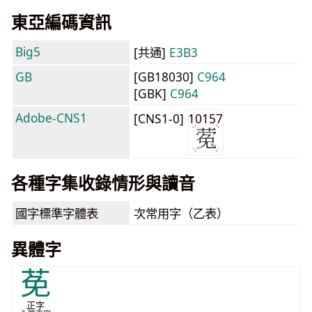
東亞編碼資訊
Big5
[共通]
E3B3
GB
[GB18030]
C964
[GBK]
C964
Adobe-CNS1
[CNS1-0]
10157
各種字集收錄情形與讀音
國字標準字體表
次常用字（乙表）
異體字
莬
正字