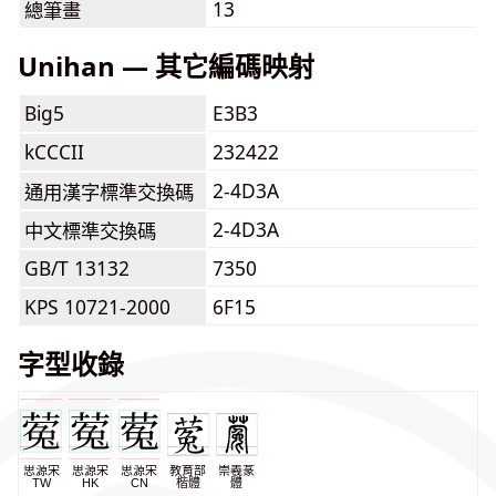
13
總筆畫
Unihan — 其它編碼映射
Big5
E3B3
kCCCII
232422
2-4D3A
通用漢字標準交換碼
2-4D3A
中文標準交換碼
GB/T 13132
7350
KPS 10721-2000
6F15
字型收錄
思源宋
思源宋
思源宋
教育部
崇羲篆
TW
HK
CN
楷體
體