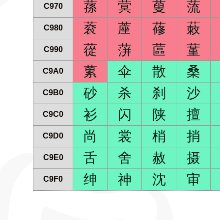
蓀
蓂
蓃
蓅
C970
蓘
蓙
蓚
蓛
C980
蓯
蓱
蓲
蓳
C990
蔂
伞
散
桑
C9A0
砂
杀
刹
沙
C9B0
衫
闪
陕
擅
C9C0
尚
裳
梢
捎
C9D0
舌
舍
赦
摄
C9E0
绅
神
沈
审
C9F0