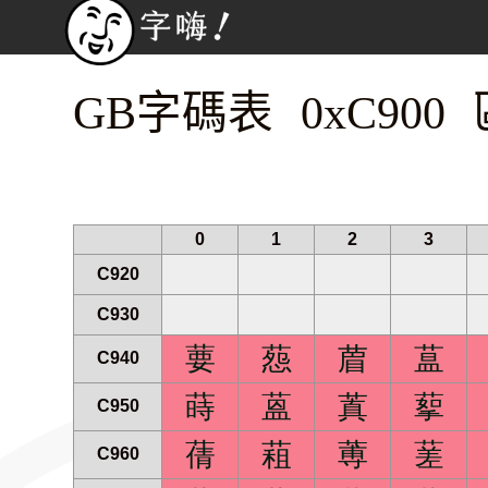
GB字碼表 0xC900 
0
1
2
3
C920
C930
葽
葾
葿
蒀
C940
蒔
蒕
蒖
蒘
C950
蒨
蒩
蒪
蒫
C960