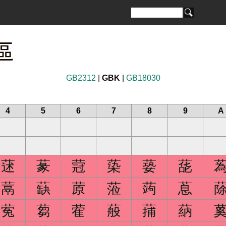
區
GB2312
|
GBK
|
GB18030
4
5
6
7
8
9
A
蒁
蒃
蒄
蒅
蒆
蒊
蒚
蒛
蒝
蒞
蒟
蒠
蒬
蒭
蒮
蒰
蒱
蒳