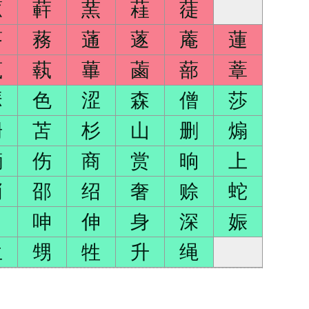
蓏
蓒
蓔
蓕
蓗
蓨
蓩
蓪
蓫
蓭
蓮
蓺
蓻
蓽
蓾
蔀
蔁
瑟
色
涩
森
僧
莎
珊
苫
杉
山
删
煽
墒
伤
商
赏
晌
上
哨
邵
绍
奢
赊
蛇
申
呻
伸
身
深
娠
生
甥
牲
升
绳