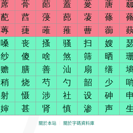
蓆
蓇
蓈
蓋
蓌
蓎
蓜
蓞
蓡
蓢
蓤
蓧
蓴
蓵
蓶
蓷
蓸
蓹
嗓
丧
搔
骚
扫
嫂
纱
傻
啥
煞
筛
晒
赡
膳
善
汕
扇
缮
稍
烧
芍
勺
韶
少
射
慑
涉
社
设
砷
婶
甚
肾
慎
渗
声
關於本站
｜
關於字碼資料庫