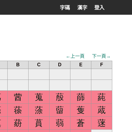
字碼
漢字
登入
←上一頁
下一頁→
B
C
D
E
F
蒍
蒏
蒐
蒑
蒒
蒓
蒢
蒣
蒤
蒥
蒦
蒧
蒵
蒶
蒷
蒻
蒼
蒾