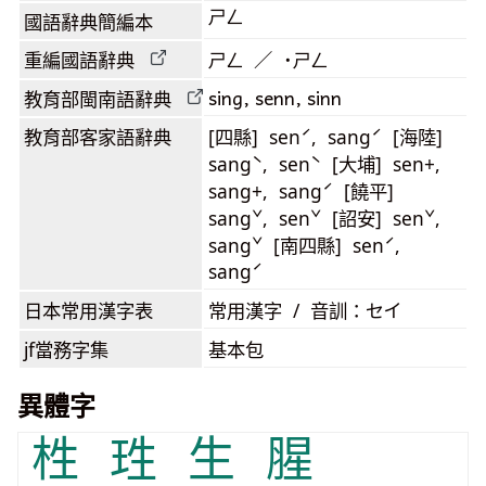
ㄕㄥ
國語辭典簡編本
重編國語辭典
ㄕㄥ ／ ˙ㄕㄥ
sing, senn, sinn
教育部閩南語
辭典
教育部客家語
辭典
[四縣] senˊ, sangˊ [海陸]
sangˋ, senˋ [大埔] sen+,
sang+, sangˊ [饒平]
sangˇ, senˇ [詔安] senˇ,
sangˇ [南四縣] senˊ,
sangˊ
日本常用漢字表
常用漢字 / 音訓：セイ
jf當務字集
基本包
異體字
栍
珄
生
腥