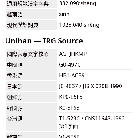
332.090:shēng
通用規範漢字字典
sinh
越南語
1028.040:shēng
現代漢語詞典
Unihan — IRG Source
AGTJHKMP
國際表意文字核心
G0-497C
中國源
HB1-ACB9
香港源
J0-4037 / JIS X 0208-1990
日本源
KP0-E5F5
朝鮮源
K0-5F65
韓國源
T1-523C / CNS11643-1992
台灣源
第1字面
V1-5E5F
越南源