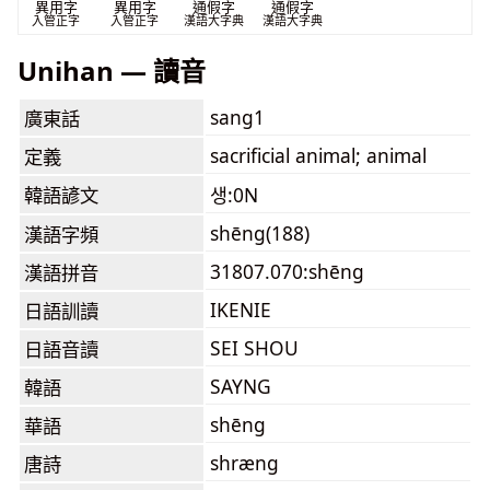
異用字
異用字
通假字
通假字
入管正字
入管正字
漢語大字典
漢語大字典
Unihan — 讀音
sang1
廣東話
sacrificial animal; animal
定義
韓語諺文
생:0N
shēng(188)
漢語字頻
31807.070:shēng
漢語拼音
IKENIE
日語訓讀
SEI SHOU
日語音讀
SAYNG
韓語
shēng
華語
shræng
唐詩