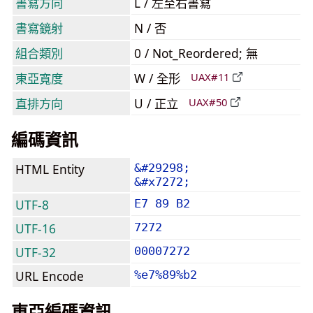
書寫方向
L / 左至右書寫
書寫鏡射
N / 否
組合類別
0 / Not_Reordered; 無
東亞寬度
W / 全形
UAX#11
直排方向
U / 正立
UAX#50
編碼資訊
HTML Entity
&#29298;
&#x7272;
UTF-8
E7 89 B2
UTF-16
7272
UTF-32
00007272
URL Encode
%e7%89%b2
東亞編碼資訊