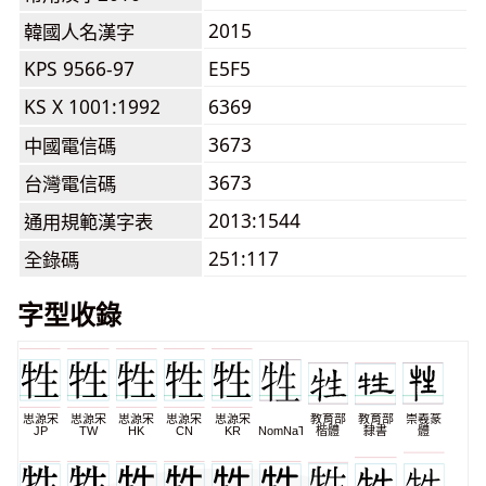
2015
韓國人名漢字
KPS 9566-97
E5F5
KS X 1001:1992
6369
3673
中國電信碼
3673
台灣電信碼
2013:1544
通用規範漢字表
251:117
全錄碼
字型收錄
思源宋
思源宋
思源宋
思源宋
思源宋
教育部
教育部
崇羲篆
JP
TW
HK
CN
KR
NomNaTong
楷體
隸書
體