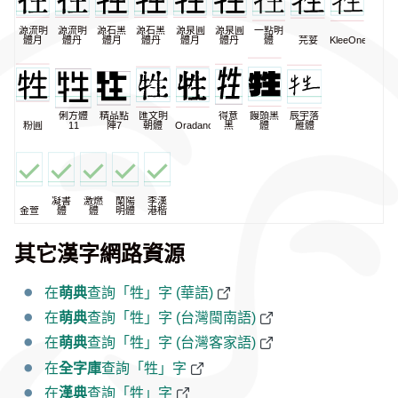
源流明
源流明
源石黑
源石黑
源泉圓
源泉圓
一點明
體月
體丹
體月
體丹
體月
體丹
體
芫荽
KleeOne
俐方體
精品點
匯文明
得意
饅頭黑
辰宇落
粉圓
11
陣7
朝體
Oradano
黑
體
雁體
凝書
激燃
蘭陽
李漢
金萱
體
體
明體
港楷
其它漢字網路資源
在
萌典
查詢「牲」字 (華語)
在
萌典
查詢「牲」字 (台灣閩南語)
在
萌典
查詢「牲」字 (台灣客家語)
在
全字庫
查詢「牲」字
在
漢典
查詢「牲」字