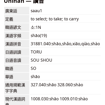
Unihan — 讀音
saau1
廣東話
to select; to take; to carry
定義
韓語諺文
소:1N
shāo(19)
漢語字頻
31881.040:shāo,shǎo,xiāo,qiào,shào
漢語拼音
TORU
日語訓讀
SOU SHOU
日語音讀
SO
韓語
shāo
華語
327.040:shāo 328.060:shào
通用規範漢
字字典
1008.030:shāo 1009.010:shào
現代漢語詞
典