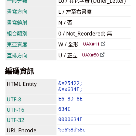
一般分類
Lo / 其它字母 (Other_Letter)
書寫方向
L / 左至右書寫
書寫鏡射
N / 否
組合類別
0 / Not_Reordered; 無
東亞寬度
W / 全形
UAX#11
直排方向
U / 正立
UAX#50
編碼資訊
HTML Entity
&#25422;
&#x634E;
UTF-8
E6 8D 8E
UTF-16
634E
UTF-32
0000634E
URL Encode
%e6%8d%8e