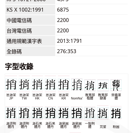
KS X 1002:1991
6875
2200
中國電信碼
2200
台灣電信碼
2013:1791
通用規範漢字表
276:353
全錄碼
字型收錄
思源宋
思源宋
思源宋
思源宋
思源宋
教育部
教育部
崇羲篆
JP
TW
HK
CN
KR
NomNaTong
楷體
隸書
體
源流明
源流明
源石黑
源石黑
源泉圓
源泉圓
一點明
體月
體丹
體月
體丹
體月
體丹
體
芫荽
粉圓