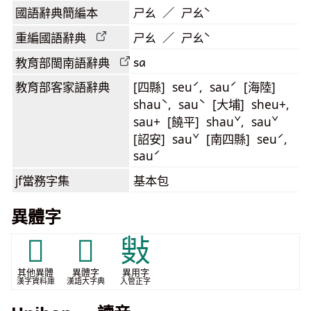
國語辭典簡編本
ㄕㄠ ／ ㄕㄠˋ
重編國語辭典
ㄕㄠ ／ ㄕㄠˋ
sa
教育部閩南語
辭典
教育部客家語
辭典
[四縣] seuˊ, sauˊ [海陸]
shauˋ, sauˋ [大埔] sheu+,
sau+ [饒平] shauˇ, sauˇ
[詔安] sauˇ [南四縣] seuˊ,
sauˊ
jf當務字集
基本包
異體字
𢭓
𢾐
㪢
其他異體
異體字
異用字
漢字資料庫
漢語大字典
入管正字