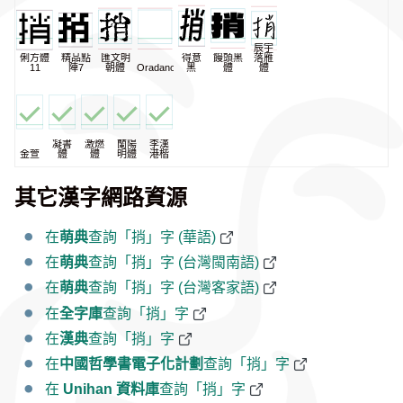
辰宇
俐方體
精品點
匯文明
得意
饅頭黑
落雁
11
陣7
朝體
Oradano
黑
體
體
凝書
激燃
蘭陽
李漢
金萱
體
體
明體
港楷
其它漢字網路資源
在
萌典
查詢「捎」字 (華語)
在
萌典
查詢「捎」字 (台灣閩南語)
在
萌典
查詢「捎」字 (台灣客家語)
在
全字庫
查詢「捎」字
在
漢典
查詢「捎」字
在
中國哲學書電子化計劃
查詢「捎」字
在
Unihan 資料庫
查詢「捎」字