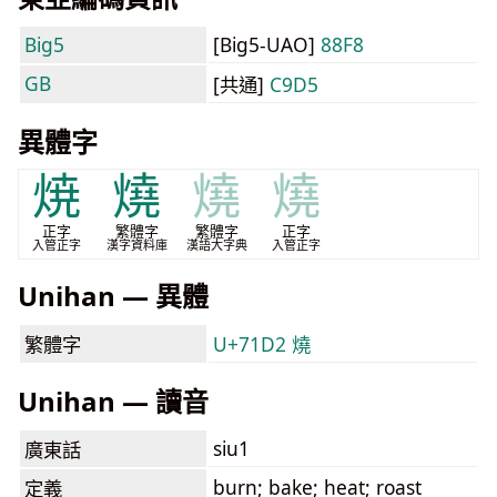
Big5
[Big5-UAO]
88F8
GB
[共通]
C9D5
異體字
焼
燒
燒
燒
正字
繁體字
繁體字
正字
入管正字
漢字資料庫
漢語大字典
入管正字
Unihan — 異體
繁體字
U+71D2 燒
Unihan — 讀音
siu1
廣東話
burn; bake; heat; roast
定義