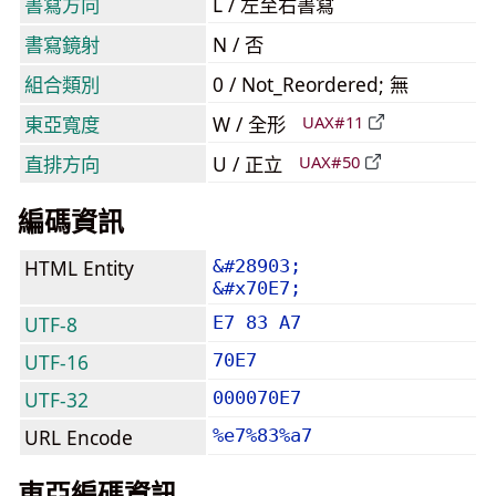
書寫方向
L / 左至右書寫
書寫鏡射
N / 否
組合類別
0 / Not_Reordered; 無
東亞寬度
W / 全形
UAX#11
直排方向
U / 正立
UAX#50
編碼資訊
HTML Entity
&#28903;
&#x70E7;
UTF-8
E7 83 A7
UTF-16
70E7
UTF-32
000070E7
URL Encode
%e7%83%a7
東亞編碼資訊