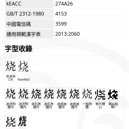
kEACC
274A26
GB/T 2312-1980
4153
3599
中國電信碼
2013:2060
通用規範漢字表
字型收錄
思源宋
CN
NomNaTong
源流明
源流明
源石黑
源石黑
源泉圓
源泉圓
一點明
俐方體
精品點
體月
體丹
體月
體丹
體月
體丹
體
11
陣7