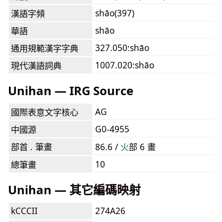
shāo(397)
漢語字頻
shāo
華語
327.050:shāo
通用規範漢字字典
1007.020:shāo
現代漢語詞典
Unihan — IRG Source
AG
國際表意文字核心
G0-4955
中國源
部首 . 筆畫
86.6 /
⽕
部 6 畫
10
總筆畫
Unihan — 其它編碼映射
kCCCII
274A26