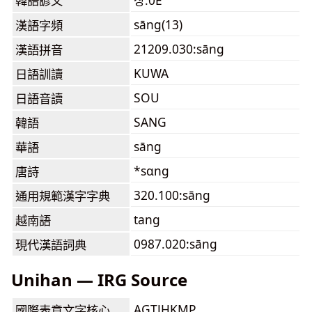
韓語諺文
상:0E
sāng(13)
漢語字頻
21209.030:sāng
漢語拼音
KUWA
日語訓讀
SOU
日語音讀
SANG
韓語
sāng
華語
*sɑng
唐詩
320.100:sāng
通用規範漢字字典
tang
越南語
0987.020:sāng
現代漢語詞典
Unihan — IRG Source
AGTJHKMP
國際表意文字核心