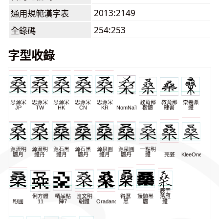
2013:2149
通用規範漢字表
254:253
全錄碼
字型收錄
思源宋
思源宋
思源宋
思源宋
思源宋
教育部
教育部
崇羲篆
JP
TW
HK
CN
KR
NomNaTong
楷體
隸書
體
源流明
源流明
源石黑
源石黑
源泉圓
源泉圓
一點明
體月
體丹
體月
體丹
體月
體丹
體
芫荽
KleeOne
辰宇
俐方體
精品點
匯文明
得意
饅頭黑
落雁
粉圓
11
陣7
朝體
Oradano
黑
體
體