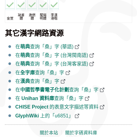
凝書
激燃
蘭陽
李漢
金萱
體
體
明體
港楷
其它漢字網路資源
在
萌典
查詢「桑」字 (華語)
在
萌典
查詢「桑」字 (台灣閩南語)
在
萌典
查詢「桑」字 (台灣客家語)
在
全字庫
查詢「桑」字
在
漢典
查詢「桑」字
在
中國哲學書電子化計劃
查詢「桑」字
在
Unihan 資料庫
查詢「桑」字
CHISE Project
的表意文字描述等資料
GlyphWiki
上的「u6851」
關於本站
｜
關於字碼資料庫