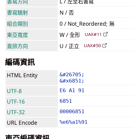
書寫方向
L / 左至右書寫
書寫鏡射
N / 否
組合類別
0 / Not_Reordered; 無
東亞寬度
W / 全形
UAX#11
直排方向
U / 正立
UAX#50
編碼資訊
HTML Entity
&#26705;
&#x6851;
UTF-8
E6 A1 91
UTF-16
6851
UTF-32
00006851
URL Encode
%e6%a1%91
東亞編碼資訊