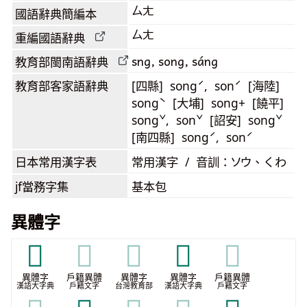
ㄙㄤ
國語辭典簡編本
ㄙㄤ
重編國語辭典
sng, song, sáng
教育部閩南語
辭典
教育部客家語
辭典
[四縣] songˊ, sonˊ [海陸]
songˋ [大埔] song+ [饒平]
songˇ, sonˇ [詔安] songˇ
[南四縣] songˊ, sonˊ
日本常用漢字表
常用漢字 / 音訓：ソウ、くわ
jf當務字集
基本包
異體字
𠭌
𠭌
𠭌
𠭨
𠭨
異體字
戶籍異體
異體字
異體字
戶籍異體
漢語大字典
戶籍文字
台灣教育部
漢語大字典
戶籍文字