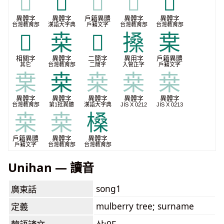
𠭨
𣕐
𣕐
𣕐
𦶫
異體字
異體字
戶籍異體
異體字
異體字
台灣教育部
漢語大字典
戶籍文字
台灣教育部
台灣教育部
𨻗
桒
𰗑
搡
枽
相關字
異體字
二簡字
異用字
戶籍異體
其它
台灣教育部
二簡字
入管正字
戶籍文字
枽
桒
桒
桒
桒
異體字
異體字
異體字
異體字
異體字
台灣教育部
第1批異體
漢語大字典
JIS X 0212
JIS X 0213
桒
桒
槡
戶籍異體
異體字
異體字
戶籍文字
台灣教育部
台灣教育部
Unihan — 讀音
song1
廣東話
mulberry tree; surname
定義