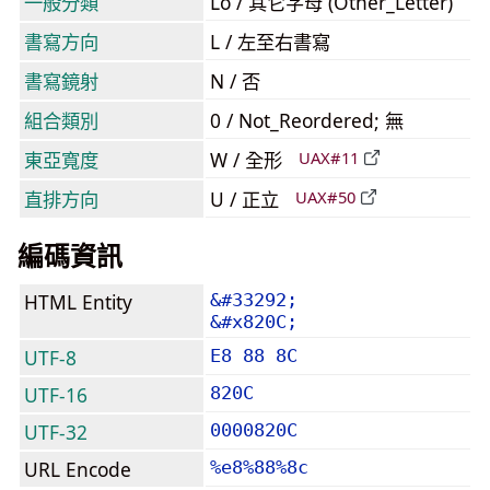
一般分類
Lo / 其它字母 (Other_Letter)
書寫方向
L / 左至右書寫
書寫鏡射
N / 否
組合類別
0 / Not_Reordered; 無
東亞寬度
W / 全形
UAX#11
直排方向
U / 正立
UAX#50
編碼資訊
HTML Entity
&#33292;
&#x820C;
UTF-8
E8 88 8C
UTF-16
820C
UTF-32
0000820C
URL Encode
%e8%88%8c