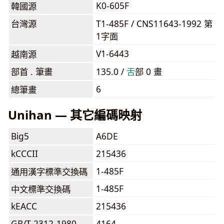
K0-605F
韓國源
台灣源
T1-485F / CNS11643-1992 第
1字面
V1-6443
越南源
部首 . 筆畫
135.0 /
⾆
部 0 畫
6
總筆畫
Unihan — 其它編碼映射
Big5
A6DE
kCCCII
215436
1-485F
通用漢字標準交換碼
1-485F
中文標準交換碼
kEACC
215436
GB/T 2312-1980
4164