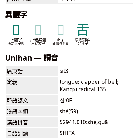
異體字
𠯑
𠯑
𠯑
⾆
正體字
戶籍異體
正字
康煕部首
漢語大字典
戶籍文字
台灣教育部
非漢字
Unihan — 讀音
sit3
廣東話
tongue; clapper of bell;
定義
Kangxi radical 135
韓語諺文
설:0E
shé(59)
漢語字頻
52941.010:shé,guā
漢語拼音
SHITA
日語訓讀