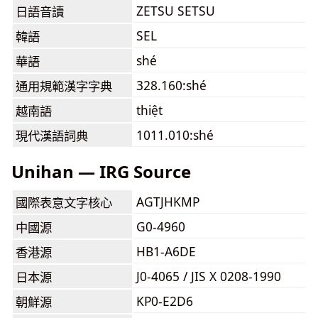
ZETSU SETSU
日語音讀
SEL
韓語
shé
華語
328.160:shé
通用規範漢字字典
thiệt
越南語
1011.010:shé
現代漢語詞典
Unihan — IRG Source
AGTJHKMP
國際表意文字核心
G0-4960
中國源
HB1-A6DE
香港源
J0-4065 / JIS X 0208-1990
日本源
KP0-E2D6
朝鮮源