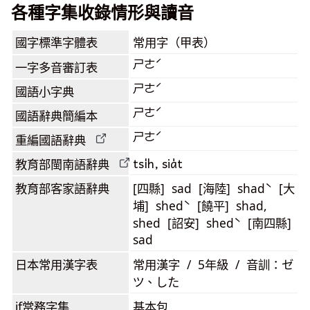
各種字集收錄情形與讀音
國字標準字體表
常用字（甲表）
ㄕㄜˊ
一字多音審訂表
ㄕㄜˊ
國語小字典
ㄕㄜˊ
國語辭典簡編本
ㄕㄜˊ
重編國語辭典
tsi̍h, sia̍t
教育部閩南語
辭典
教育部客家語
辭典
[四縣] sad [海陸] shadˋ [大
埔] shedˋ [饒平] shad,
shed [詔安] shedˋ [南四縣]
sad
日本常用漢字表
常用漢字 / 5年級 / 音訓：ゼ
ツ、した
jf當務字集
基本包