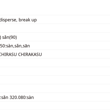
 disperse, break up
) sǎn(90)
50:sàn,sǎn,sān
CHIRASU CHIRAKASU
:sǎn 320.080:sàn