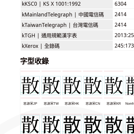
kKSC0 |
KS X 1001:1992
6304
2414
kMainlandTelegraph |
中國電信碼
2414
kTaiwanTelegraph |
台灣電信碼
2013:2
kTGH |
通用規範漢字表
245:173
kXerox |
全錄碼
字型收錄
思源宋JP
思源宋TW
思源宋HK
思源宋CN
思源宋KR
NomN