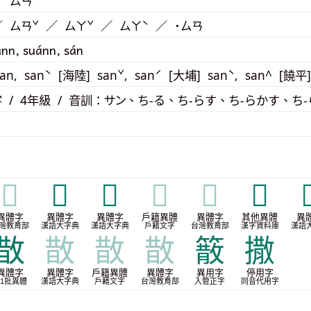
／ ㄙㄢˇ
／ ㄙㄢˇ ／ ㄙㄚˇ ／ ㄙㄚˋ ／ ˙ㄙㄢ
ànn, suánn, sán
an, sanˋ [海陸] sanˇ, sanˊ [大埔] sanˋ, san^ [饒平
 / 4年級 / 音訓：サン、ち-る、ち-らす、ち-らかす、ち
𢻦
𢻾
𢿨
𢿨
𢿨
𢿱

異體字
異體字
異體字
戶籍異體
異體字
其他異體
異
灣教育部
漢語大字典
漢語大字典
戶籍文字
台灣教育部
漢字資料庫
漢語
㪚
㪚
㪚
㪚
䉈
撒
異體字
異體字
戶籍異體
異體字
異用字
停用字
1批異體
漢語大字典
戶籍文字
台灣教育部
入管正字
同音代用字