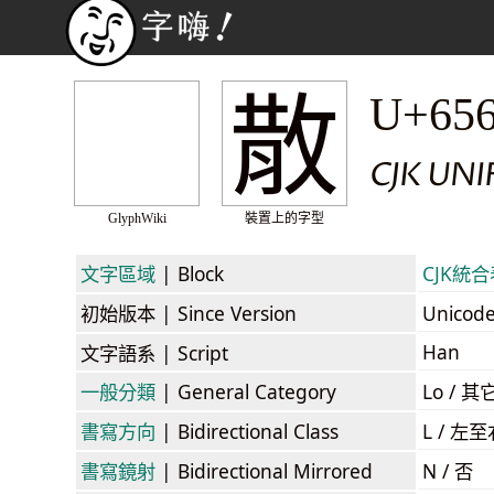
散
U+65
CJK UNI
GlyphWiki
裝置上的字型
文字區域
| Block
CJK統合表
初始版本
| Since Version
Unicod
Han
文字語系
| Script
一般分類
| General Category
Lo / 其它
書寫方向
| Bidirectional Class
L / 左
書寫鏡射
| Bidirectional Mirrored
N / 否