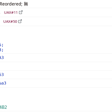
_Reordered; 無
形
UAX#11
立
UAX#50
5;
3;
A3
63
%a3
4B2