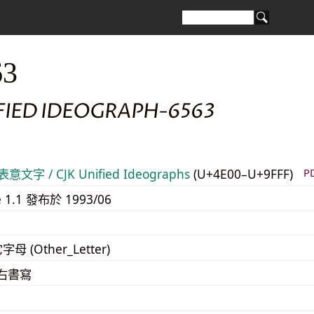
63
FIED IDEOGRAPH-6563
意文字 / CJK Unified Ideographs
(U+4E00–U+9FFF)
P
e 1.1 發布於 1993/06
字母 (Other_Letter)
至右書寫