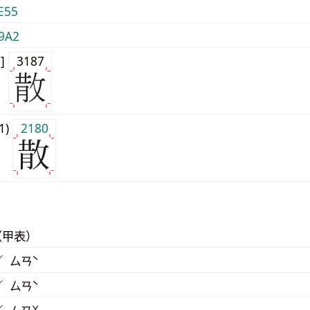
E55
9A2
0]
3187
j1)
2180
（甲表）
／ ㄙㄢˋ
／ ㄙㄢˋ