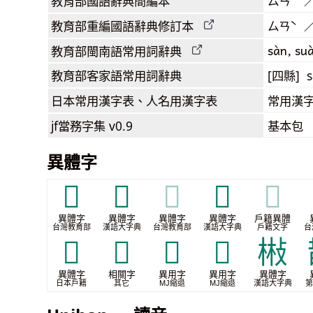
教育部
國語辭典簡編本
ㄙㄢˋ 
教育部
重編國語辭典
修訂本
ㄙㄢˋ 
sàn, su
教育部閩南語
常用詞
辭典
教育部客家語
常用詞
辭典
[四縣] s
日本常用漢字表
、人名用漢字表
常用漢字
jf當務字集
v0.9
基本包
異體字
𢻎
𢻞
𢻞
𢻦
𢻦
異體字
異體字
異體字
異體字
戶籍異體
台灣教育部
漢語大字典
台灣教育部
漢語大字典
戶籍文字
台
𣪚
𦠐
𭣚
𭣹
㪔
異體字
相關字
異用字
異用字
異體字
日本戶籍
其它
MJ縮退
MJ縮退
漢語大字典
第