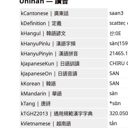
Unihan — 讀音
saan3
kCantonese |
廣東話
scatter,
kDefinition |
定義
kHangul |
韓語諺文
산:0E
sàn(159
kHanyuPinlu |
漢語字頻
21465.1
kHanyuPinyin |
漢語拼音
CHIRU 
kJapaneseKun |
日語訓讀
SAN
kJapaneseOn |
日語音讀
SAN
kKorean |
韓語
sàn
kMandarin |
華語
*sɑ̀n
kTang |
唐詩
320.050
kTGHZ2013 |
通用規範漢字字典
tản
kVietnamese |
越南語