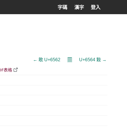
字碼
漢字
登入
𝄜
← 敢 U+6562
U+6564 敤 →
DF表格