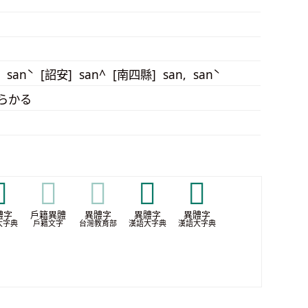
] sanˋ [詔安] san^ [南四縣] san, sanˋ
-らかる

𢿷
𢿷
𢿺
𣀙
體字
戶籍異體
異體字
異體字
異體字
大字典
戶籍文字
台灣教育部
漢語大字典
漢語大字典