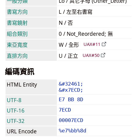
一般分類
Lo / 其它字母 (Other_Letter)
書寫方向
L / 左至右書寫
書寫鏡射
N / 否
組合類別
0 / Not_Reordered; 無
東亞寬度
W / 全形
UAX#11
直排方向
U / 正立
UAX#50
編碼資訊
HTML Entity
&#32461;
&#x7ECD;
UTF-8
E7 BB 8D
UTF-16
7ECD
UTF-32
00007ECD
URL Encode
%e7%bb%8d