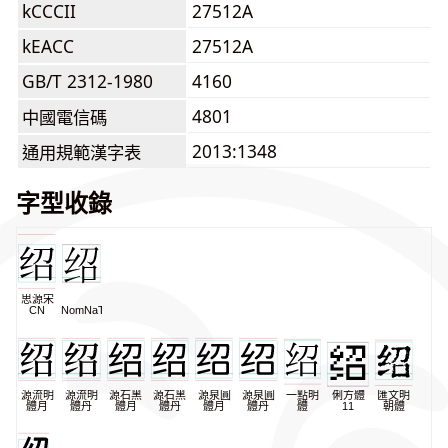
kCCCII
27512A
kEACC
27512A
GB/T 2312-1980
4160
4801
中國電信碼
2013:1348
通用規範漢字表
字型收錄
思源宋
CN
NomNaTong
源流明
源流明
源石黑
源石黑
源泉圓
源泉圓
一點明
俐方體
匯文明
體月
體丹
體月
體丹
體月
體丹
體
11
朝體