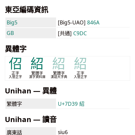
東亞編碼資訊
Big5
[Big5-UAO]
846A
GB
[共通]
C9DC
異體字
佋
紹
紹
紹
正字
繁體字
繁體字
正字
入管正字
漢字資料庫
漢語大字典
入管正字
Unihan — 異體
繁體字
U+7D39 紹
Unihan — 讀音
siu6
廣東話