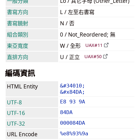
一般分類
Lo / 其它字母 (Other_Letter)
書寫方向
L / 左至右書寫
書寫鏡射
N / 否
組合類別
0 / Not_Reordered; 無
東亞寬度
W / 全形
UAX#11
直排方向
U / 正立
UAX#50
編碼資訊
HTML Entity
&#34010;
&#x84DA;
UTF-8
E8 93 9A
UTF-16
84DA
UTF-32
000084DA
URL Encode
%e8%93%9a