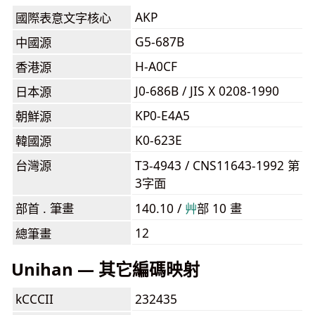
AKP
國際表意文字核心
G5-687B
中國源
H-A0CF
香港源
J0-686B / JIS X 0208-1990
日本源
KP0-E4A5
朝鮮源
K0-623E
韓國源
台灣源
T3-4943 / CNS11643-1992 第
3字面
部首 . 筆畫
140.10 /
⾋
部 10 畫
12
總筆畫
Unihan — 其它編碼映射
kCCCII
232435