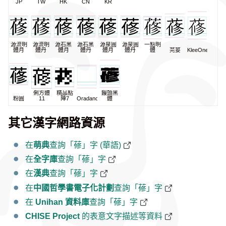
JP
TW
HK
CN
KR
源流明
源流明
源石黑
源石黑
源泉圓
源泉圓
一點明
體月
體丹
體月
體丹
體月
體丹
體
芫荽
KleeOne
俐方體
精品點
饅頭黑
粉圓
11
陣7
Oradano
體
其它漢字網路資源
在
萌典
查詢「蓚」字 (華語)
在
全字庫
查詢「蓚」字
在
漢典
查詢「蓚」字
在
中國哲學書電子化計劃
查詢「蓚」字
在
Unihan 資料庫
查詢「蓚」字
CHISE Project
的表意文字描述等資料