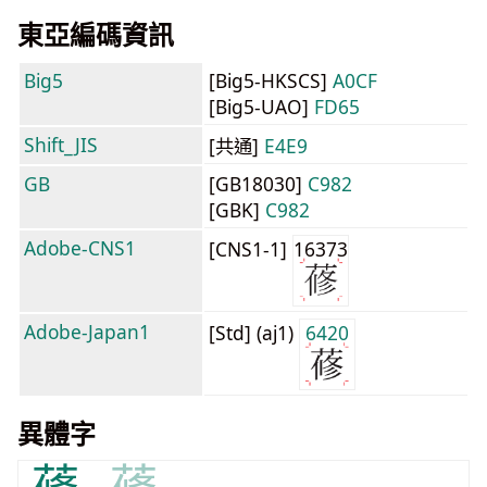
東亞編碼資訊
Big5
[Big5-HKSCS]
A0CF
[Big5-UAO]
FD65
Shift_JIS
[共通]
E4E9
GB
[GB18030]
C982
[GBK]
C982
Adobe-CNS1
[CNS1-1]
16373
Adobe-Japan1
[Std] (aj1)
6420
異體字