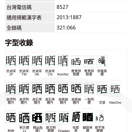
8527
台灣電信碼
2013:1887
通用規範漢字表
321:066
全錄碼
字型收錄
思源宋
思源宋
思源宋
思源宋
教育部
教育部
崇羲篆
JP
TW
HK
CN
NomNaTong
楷體
隸書
體
源流明
源流明
源石黑
源石黑
源泉圓
源泉圓
一點明
體月
體丹
體月
體丹
體月
體丹
體
芫荽
KleeOne
俐方體
精品點
匯文明
得意
饅頭黑
辰宇落
粉圓
11
陣7
朝體
Oradano
黑
體
雁體