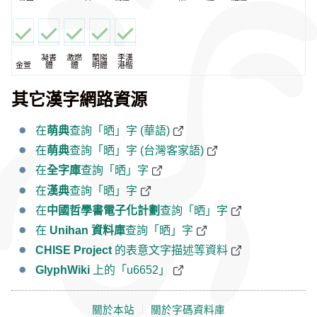
凝書
激燃
蘭陽
李漢
金萱
體
體
明體
港楷
其它漢字網路資源
在
萌典
查詢「晒」字 (華語)
在
萌典
查詢「晒」字 (台灣客家語)
在
全字庫
查詢「晒」字
在
漢典
查詢「晒」字
在
中國哲學書電子化計劃
查詢「晒」字
在
Unihan 資料庫
查詢「晒」字
CHISE Project
的表意文字描述等資料
GlyphWiki
上的「u6652」
關於本站
｜
關於字碼資料庫