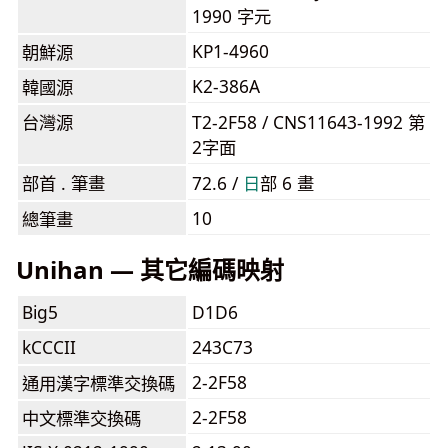
1990 字元
KP1-4960
朝鮮源
K2-386A
韓國源
台灣源
T2-2F58 / CNS11643-1992 第
2字面
部首 . 筆畫
72.6 /
⽇
部 6 畫
10
總筆畫
Unihan — 其它編碼映射
Big5
D1D6
kCCCII
243C73
2-2F58
通用漢字標準交換碼
2-2F58
中文標準交換碼