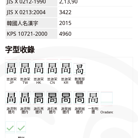
JIS X 0212-1990
2,13,90
JIS X 0213:2004
3422
2015
韓國人名漢字
KPS 10721-2000
4960
字型收錄
思源宋
思源宋
思源宋
思源宋
思源宋
教育部
JP
TW
HK
CN
KR
楷體
源流明
源流明
源石黑
源石黑
源泉圓
源泉圓
一點明
體月
體丹
體月
體丹
體月
體丹
體
Oradano