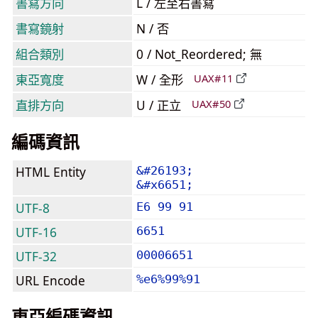
書寫方向
L / 左至右書寫
書寫鏡射
N / 否
組合類別
0 / Not_Reordered; 無
東亞寬度
W / 全形
UAX#11
直排方向
U / 正立
UAX#50
編碼資訊
HTML Entity
&#26193;
&#x6651;
UTF-8
E6 99 91
UTF-16
6651
UTF-32
00006651
URL Encode
%e6%99%91
東亞編碼資訊